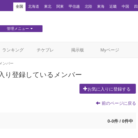
！
全国
北海道
東北
関東
甲信越
北陸
東海
近畿
中国
四
管理メニュー
団体WEBサイト管理
顧客管理
ランキング
チケプレ
掲示板
Myページ
メンバー
入り登録しているメンバー
お気に入りに登録する
前のページに戻る
0-0件 / 0件中