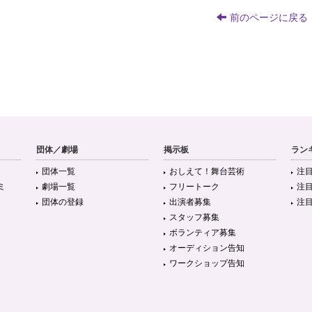
前のページに戻る
団体／劇場
掲示板
ラン
団体一覧
おしえて！舞台芸術
注
ミ
劇場一覧
フリートーク
注
団体の登録
出演者募集
注
スタッフ募集
ボランティア募集
オーディション告知
ワークショップ告知