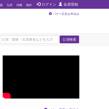
ログイン
会員登録
国
九州
沖縄
海外
バナー広告お申込み
公演検索