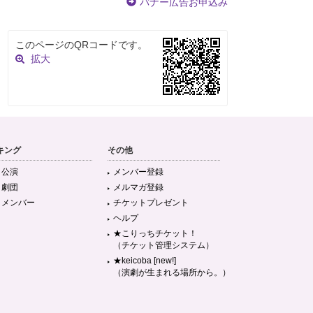
バナー広告お申込み
このページのQRコードです。
拡大
キング
その他
目公演
メンバー登録
目劇団
メルマガ登録
目メンバー
チケットプレゼント
ヘルプ
★こりっちチケット！
（チケット管理システム）
★keicoba [new!]
（演劇が生まれる場所から。）