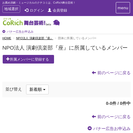
お薦め演劇・ミュージカルのクチコミは、CoRich舞台芸術！
T
menu
T
地域選択
ログイン
会員登録
o
o
g
g
g
g
l
l
バナー広告お申込み
e
e
HOME
NPO法人 演劇倶楽部『座』
団体に所属しているメンバー
n
n
a
NPO法人 演劇倶楽部『座』に所属しているメンバー
a
v
i
v
所属メンバーに登録する
g
i
a
g
t
前のページに戻る
a
i
t
o
n
i
並び替え
新着順
o
n
0-0件 / 0件中
前のページに戻る
バナー広告お申込み