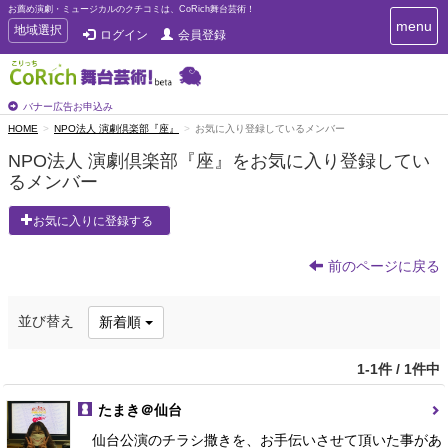
お薦め演劇・ミュージカルのクチコミは、CoRich舞台芸術！
T
menu
T
地域選択
ログイン
会員登録
o
o
g
g
g
g
l
l
バナー広告お申込み
e
e
HOME
NPO法人 演劇倶楽部『座』
お気に入り登録しているメンバー
n
n
a
NPO法人 演劇倶楽部『座』をお気に入り登録してい
a
v
るメンバー
i
v
g
i
a
お気に入りに登録する
g
t
a
i
t
前のページに戻る
o
n
i
o
並び替え
新着順
n
1-1件 / 1件中
たまき＠仙台
仙台公演のチラシ撒きを、お手伝いさせて頂いた事があ