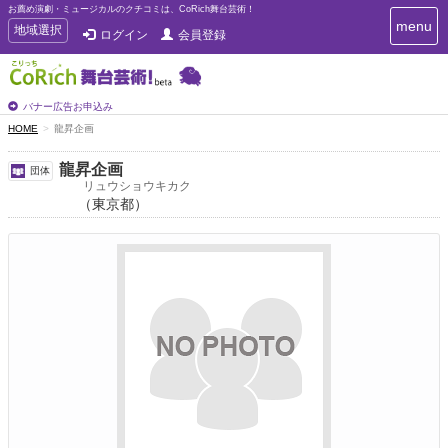
お薦め演劇・ミュージカルのクチコミは、CoRich舞台芸術！
T
menu
T
地域選択
ログイン
会員登録
o
o
g
g
g
g
l
l
バナー広告お申込み
e
e
HOME
龍昇企画
n
n
a
a
v
龍昇企画
団体
i
v
リュウショウキカク
g
（東京都）
i
a
g
t
a
i
t
o
n
i
o
n