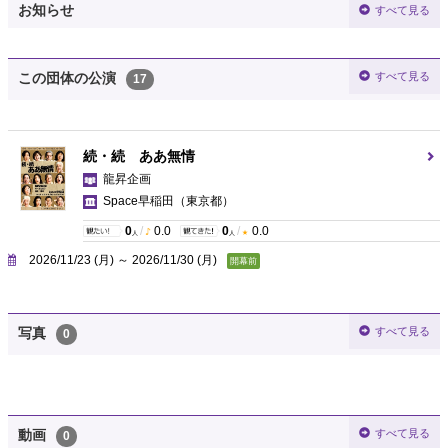
お知らせ
すべて見る
すべて見る
この団体の公演
17
続・続 ああ無情
龍昇企画
Space早稲田
（東京都）
0
/
0.0
0
/
0.0
人
人
2026/11/23 (月) ～ 2026/11/30 (月)
開幕前
すべて見る
写真
0
すべて見る
動画
0