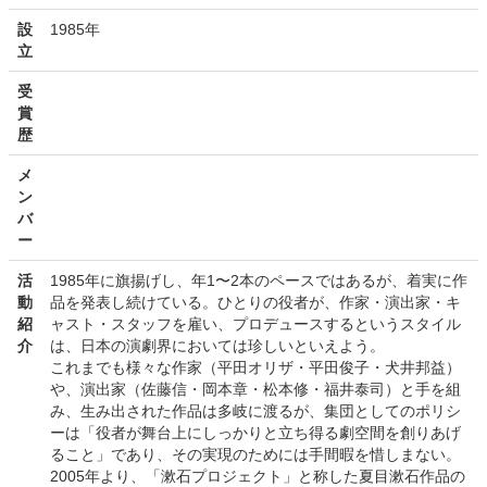
設
1985年
立
受
賞
歴
メ
ン
バ
ー
活
1985年に旗揚げし、年1〜2本のペースではあるが、着実に作
動
品を発表し続けている。ひとりの役者が、作家・演出家・キ
紹
ャスト・スタッフを雇い、プロデュースするというスタイル
介
は、日本の演劇界においては珍しいといえよう。
これまでも様々な作家（平田オリザ・平田俊子・犬井邦益）
や、演出家（佐藤信・岡本章・松本修・福井泰司）と手を組
み、生み出された作品は多岐に渡るが、集団としてのポリシ
ーは「役者が舞台上にしっかりと立ち得る劇空間を創りあげ
ること」であり、その実現のためには手間暇を惜しまない。
2005年より、「漱石プロジェクト」と称した夏目漱石作品の