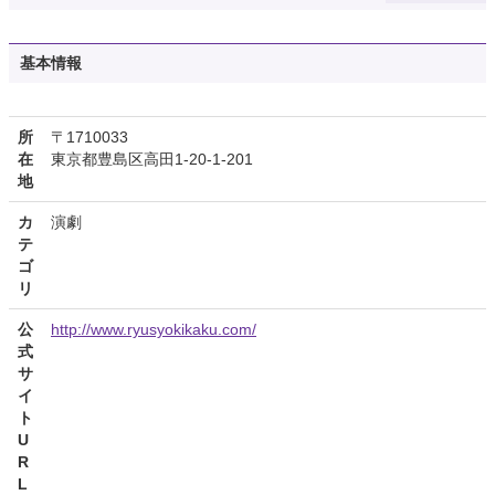
基本情報
所
〒1710033
在
東京都豊島区高田1-20-1-201
地
カ
演劇
テ
ゴ
リ
公
http://www.ryusyokikaku.com/
式
サ
イ
ト
U
R
L