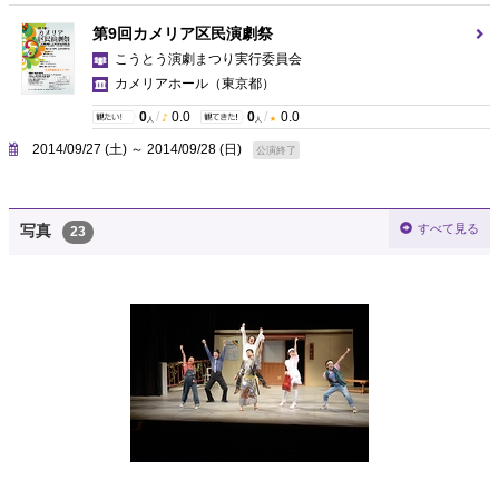
第9回カメリア区民演劇祭
こうとう演劇まつり実行委員会
カメリアホール
（東京都）
0
/
0.0
0
/
0.0
人
人
2014/09/27 (土) ～ 2014/09/28 (日)
公演終了
すべて見る
写真
23