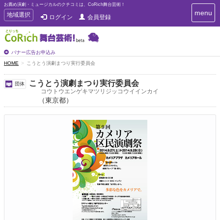
お薦め演劇・ミュージカルのクチコミは、CoRich舞台芸術！
T
menu
T
地域選択
ログイン
会員登録
o
o
g
g
g
g
l
l
バナー広告お申込み
e
e
HOME
こうとう演劇まつり実行委員会
n
n
a
a
v
こうとう演劇まつり実行委員会
団体
i
v
コウトウエンゲキマツリジッコウイインカイ
g
（東京都）
i
a
g
t
a
i
t
o
n
i
o
n