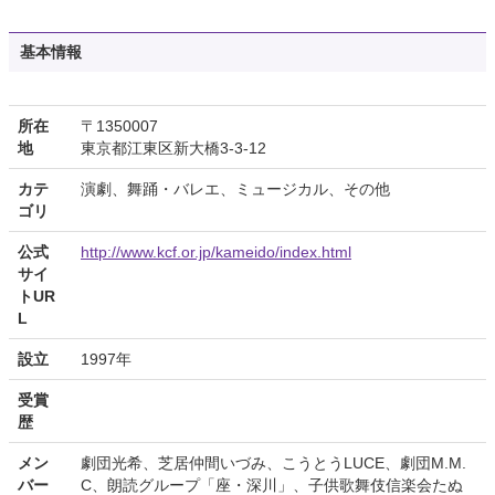
基本情報
所在
〒1350007
地
東京都江東区新大橋3-3-12
カテ
演劇、舞踊・バレエ、ミュージカル、その他
ゴリ
公式
http://www.kcf.or.jp/kameido/index.html
サイ
トUR
L
設立
1997年
受賞
歴
メン
劇団光希、芝居仲間いづみ、こうとうLUCE、劇団M.M.
バー
C、朗読グループ「座・深川」、子供歌舞伎信楽会たぬ