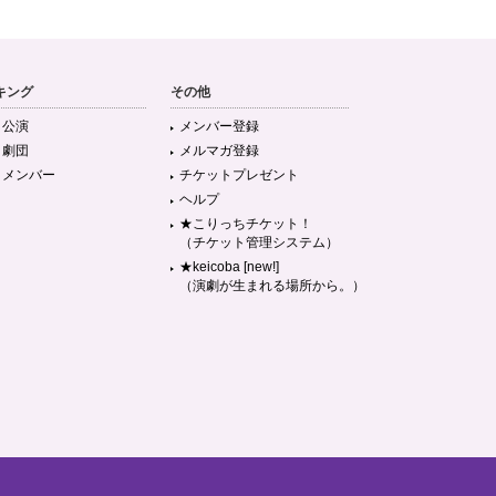
キング
その他
目公演
メンバー登録
目劇団
メルマガ登録
目メンバー
チケットプレゼント
ヘルプ
★こりっちチケット！
（チケット管理システム）
★keicoba [new!]
（演劇が生まれる場所から。）