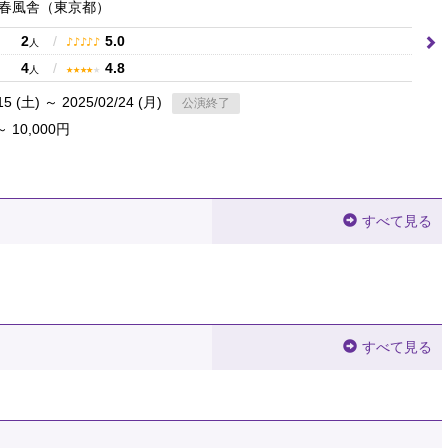
春風舎
（東京都）
2
/
5.0
♪
♪
♪
♪
♪
人
4
/
4.8
★
★
★
★
★
人
15 (土) ～ 2025/02/24 (月)
公演終了
～ 10,000円
すべて見る
すべて見る