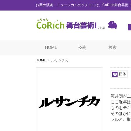
お薦め演劇・ミュージカルのクチコミは、CoRich舞台芸術
HOME
公演
検索
HOME
ルサンチカ
団体
河井朗が主
ここ近年は
ものをテキ
そのほかに
ラルと、取