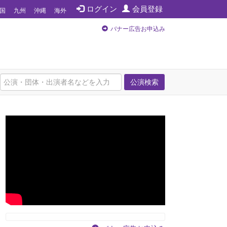
ログイン
会員登録
国
九州
沖縄
海外
バナー広告お申込み
公演検索