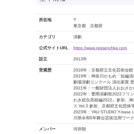
所在地
〒
東京都 京都府
カテゴリ
演劇
公式サイトURL
https://www.ressenchka.com
設立
2013年
受賞歴
2018年：京都府立文化芸術会館
2019年：神奈川かもめ「短編演
劇場演劇コンクール 演出家賞 
2021年：一般財団法人おおさか
2022年：豊岡演劇祭2022フリ
わき総合高校編2022』参加、
ス Vol.3 参加、京都府文化団
2023年：YAU STUDIO Y-
川県令和5年舞台芸術活用ワーク
メンバー
河井朗