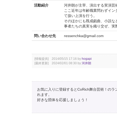
活動紹介
河井朗が主宰、演出する実演芸
ここ近年は年齢職業問わずイン
て扱い上演を行う。
そのほかにも既成戯曲、小説な
事者たちの真実を織り交ぜ、実
問い合わせ先
ressenchka@gmail.com
[情報提供] 2014/05/15 17:16 by
hogapi
[最終更新] 2024/02/01 08:30 by
河井朗
お気に入りに登録するとCoRich舞台芸術！の
れます。
好きな団体を応援しましょう！