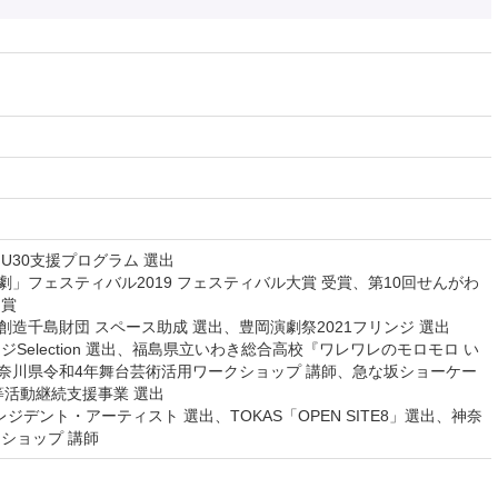
 U30支援プログラム 選出
劇」フェスティバル2019 フェスティバル大賞 受賞、第10回せんがわ
受賞
創造千島財団 スペース助成 選出、豊岡演劇祭2021フリンジ 選出
ンジSelection 選出、福島県立いわき総合高校『ワレワレのモロモロ い
神奈川県令和4年舞台芸術活用ワークショップ 講師、急な坂ショーケー
体等活動継続支援事業 選出
base レジデント・アーティスト 選出、TOKAS「OPEN SITE8」選出、神奈
ショップ 講師