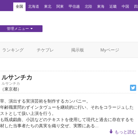
！
全国
北海道
東北
関東
甲信越
北陸
東海
近畿
中国
四
管理メニュー
団体WEBサイト管理
顧客管理
ランキング
チケプレ
掲示板
Myページ
ルサンチカ
ルサンチカ
（東京都）
宰、演出する実演芸術を制作するカンパニー。
年齢職業問わずインタヴューを継続的に行い、それをコラージュした
ストとして扱い上演を行う。
も既成戯曲、小説などのテキストを使用して現代と過去に存在するモ
材した当事者たちの真実を織り交ぜ、実際にある...
もっと読む