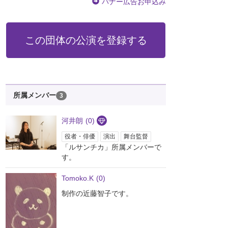
バナー広告お申込み
この団体の公演を登録する
所属メンバー
3
河井朗
(0)
役者・俳優
演出
舞台監督
「ルサンチカ」所属メンバーで
す。
Tomoko.K
(0)
制作の近藤智子です。