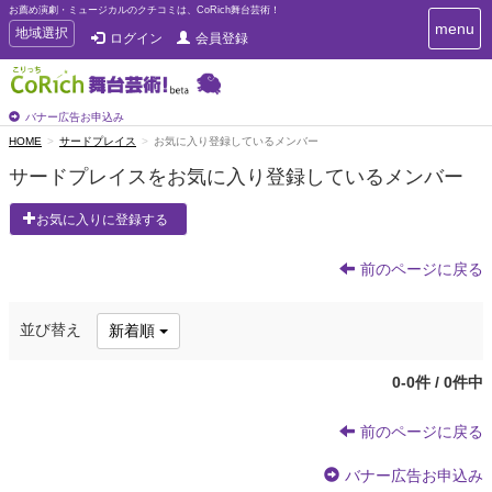
お薦め演劇・ミュージカルのクチコミは、CoRich舞台芸術！
T
menu
T
地域選択
ログイン
会員登録
o
o
g
g
g
g
l
l
バナー広告お申込み
e
e
HOME
サードプレイス
お気に入り登録しているメンバー
n
n
a
サードプレイスをお気に入り登録しているメンバー
a
v
i
v
お気に入りに登録する
g
i
a
g
t
前のページに戻る
a
i
t
o
n
i
並び替え
新着順
o
n
0-0件 / 0件中
前のページに戻る
バナー広告お申込み