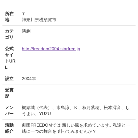
所在
〒
地
神奈川県横須賀市
カテ
演劇
ゴリ
公式
http://freedom2004.starfree.jp
サイ
トUR
L
設立
2004年
受賞
歴
メン
梶結城（代表）、水島涼、Ｋ、秋月紫穂、松本澪音、し
バー
うまい、YUZU
活動
劇団FREEDOMでは 新しい風を求めています｡ 私達と一
紹介
緒に一つの舞台を 創ってみませんか？