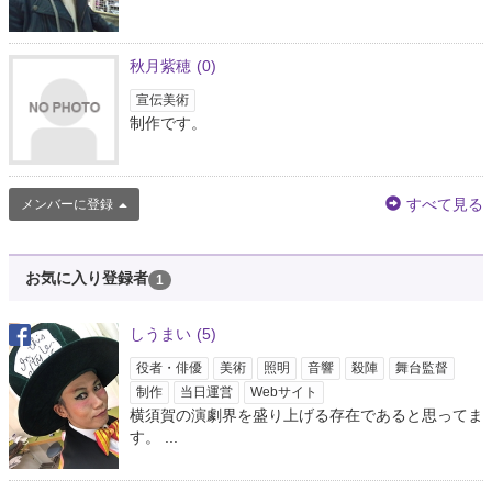
秋月紫穂
(0)
宣伝美術
制作です。
すべて見る
メンバーに登録
お気に入り登録者
1
しうまい
(5)
役者・俳優
美術
照明
音響
殺陣
舞台監督
制作
当日運営
Webサイト
横須賀の演劇界を盛り上げる存在であると思ってま
す。 ...