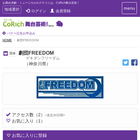
お薦め演劇・ミュージカルのクチコミは、CoRich舞台芸術！
T
menu
T
地域選択
ログイン
会員登録
o
o
g
g
g
g
l
l
バナー広告お申込み
e
e
HOME
劇団FREEDOM
n
n
a
a
v
劇団FREEDOM
団体
i
v
ゲキダンフリーダム
g
（神奈川県）
i
a
g
t
a
i
t
o
n
i
o
n
アクセス数
（2）
<直近30日間>
お気に入り
（1）
お気に入りに登録