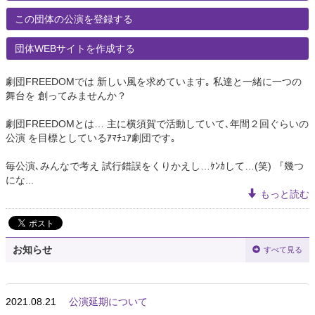
この団体の公演を登録する
団体WEBサイトを作成する
劇団FREEDOMでは 新しい風を求めています｡ 私達と一緒に一つの
舞台を 創ってみませんか？
劇団FREEDOMとは… 主に横須賀で活動していて､年間２回ぐらいの
公演 を目標としているｱﾏﾁｭｱ劇団です｡
毎公演､みんなで考え 試行錯誤をくりかえし…ｹﾝｶして…(笑) 『幾つ
にな...
もっと読む
お知らせ
すべて見る
2021.08.21
公演延期について