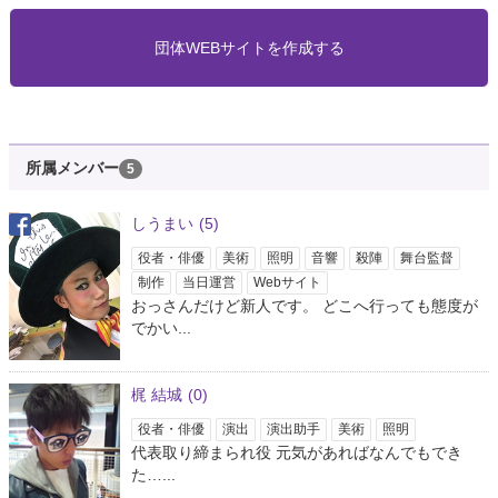
団体WEBサイトを作成する
所属メンバー
5
しうまい
(5)
役者・俳優
美術
照明
音響
殺陣
舞台監督
制作
当日運営
Webサイト
おっさんだけど新人です。 どこへ行っても態度が
でかい...
梶 結城
(0)
役者・俳優
演出
演出助手
美術
照明
代表取り締まられ役 元気があればなんでもでき
た…...