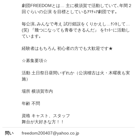
劇団FREEDOMとは… 主に横須賀で活動していて､年間２
回ぐらいの公演 を目標としているｱﾏﾁｭｱ劇団です｡
毎公演､みんなで考え 試行錯誤をくりかえし…ｹﾝｶして…
(笑) 『幾つになっても青春できるんだ』 をﾓｯﾄｰに活動し
ています｡
経験者はもちろん 初心者の方でも大歓迎です★
☆募集要項☆
活動 土日祭日昼間いずれか（公演稽古は火・木曜夜も実
施）
場所 横須賀市内
年齢 不問
資格 キャスト、スタッフ
舞台が大好きな方！！
問い
freedom200407@yahoo.co.jp