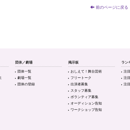
前のページに戻る
団体／劇場
掲示板
ラン
団体一覧
おしえて！舞台芸術
注
ミ
劇場一覧
フリートーク
注
団体の登録
出演者募集
注
スタッフ募集
ボランティア募集
オーディション告知
ワークショップ告知