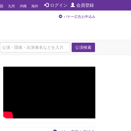
ログイン
会員登録
国
九州
沖縄
海外
バナー広告お申込み
公演検索