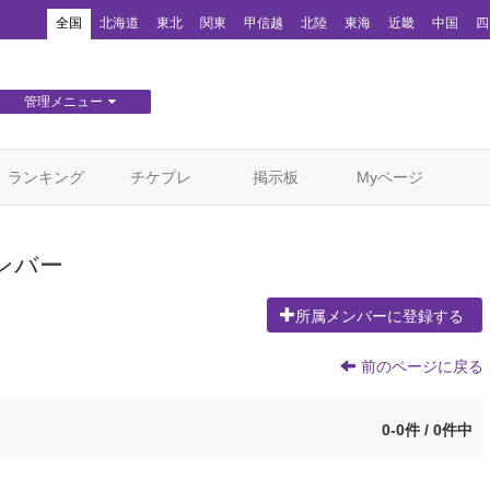
！
全国
北海道
東北
関東
甲信越
北陸
東海
近畿
中国
四
管理メニュー
団体WEBサイト管理
顧客管理
ランキング
チケプレ
掲示板
Myページ
ンバー
所属メンバーに登録する
前のページに戻る
0-0件 / 0件中