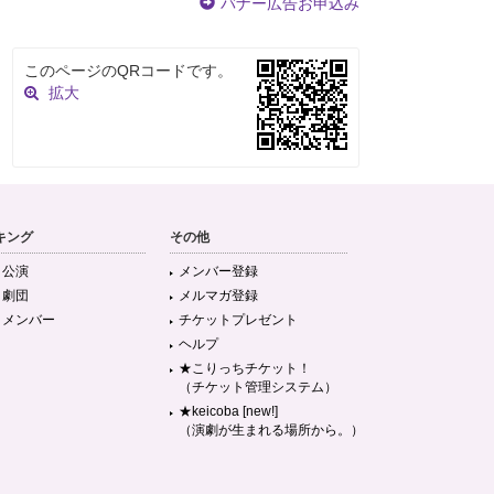
バナー広告お申込み
このページのQRコードです。
拡大
キング
その他
目公演
メンバー登録
目劇団
メルマガ登録
目メンバー
チケットプレゼント
ヘルプ
★こりっちチケット！
（チケット管理システム）
★keicoba [new!]
（演劇が生まれる場所から。）