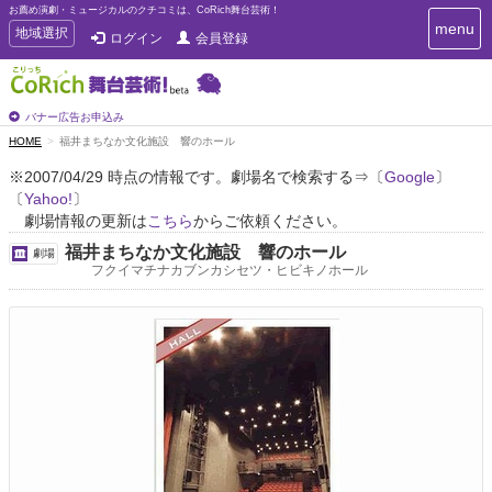
お薦め演劇・ミュージカルのクチコミは、CoRich舞台芸術！
T
menu
T
地域選択
ログイン
会員登録
o
o
g
g
g
g
l
l
バナー広告お申込み
e
e
HOME
福井まちなか文化施設 響のホール
n
n
a
※2007/04/29 時点の情報です。劇場名で検索する⇒〔
Google
〕
a
v
〔
Yahoo!
〕
i
v
g
劇場情報の更新は
こちら
からご依頼ください。
i
a
g
福井まちなか文化施設 響のホール
劇場
t
a
フクイマチナカブンカシセツ・ヒビキノホール
i
t
o
n
i
o
n