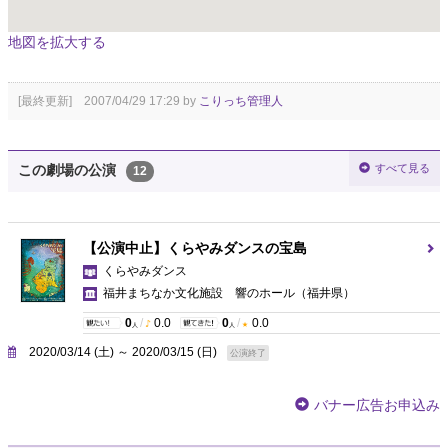
地図を拡大する
[最終更新] 2007/04/29 17:29 by
こりっち管理人
すべて見る
この劇場の公演
12
【公演中止】くらやみダンスの宝島
くらやみダンス
福井まちなか文化施設 響のホール
（福井県）
0
/
0.0
0
/
0.0
人
人
2020/03/14 (土) ～ 2020/03/15 (日)
公演終了
バナー広告お申込み