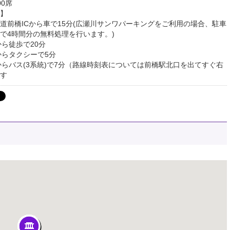
00席
】
道前橋ICから車で15分(広瀬川サンワパーキングをご利用の場合、駐車
で4時間分の無料処理を行います。)
から徒歩で20分
からタクシーで5分
からバス(3系統)で7分（路線時刻表については前橋駅北口を出てすぐ右
す