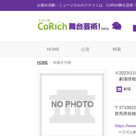
お薦め演劇・ミュージカルのクチコミは、CoRich舞台芸術
HOME
公演
検索
HOME
前橋文学館
※2023/
劇場情報
劇場
〒3710022
群馬県前橋
https://ww
※正式な劇