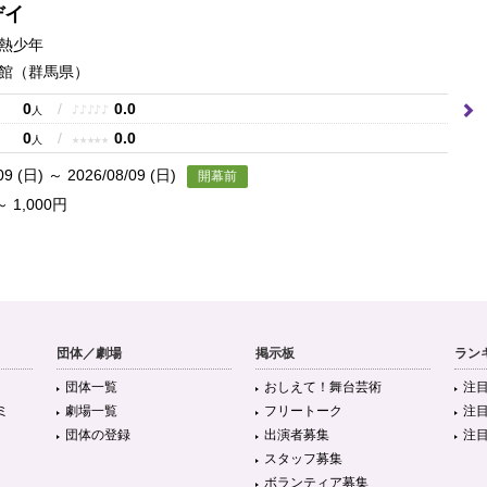
デイ
熱少年
館
（群馬県）
0
/
0.0
♪
♪
♪
♪
♪
人
0
/
0.0
★
★
★
★
★
人
09 (日) ～ 2026/08/09 (日)
開幕前
～ 1,000円
団体／劇場
掲示板
ラン
団体一覧
おしえて！舞台芸術
注
ミ
劇場一覧
フリートーク
注
団体の登録
出演者募集
注
スタッフ募集
ボランティア募集