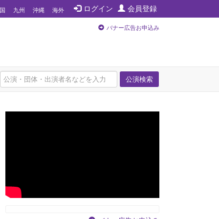
ログイン
会員登録
国
九州
沖縄
海外
バナー広告お申込み
公演検索