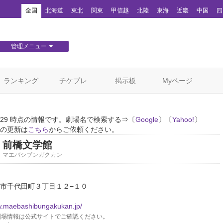
！
全国
北海道
東北
関東
甲信越
北陸
東海
近畿
中国
四
管理メニュー
団体WEBサイト管理
顧客管理
ランキング
チケプレ
掲示板
Myページ
11/29 時点の情報です。劇場名で検索する⇒〔
Google
〕〔
Yahoo!
〕
の更新は
こちら
からご依頼ください。
前橋文学館
マエバシブンガクカン
市千代田町３丁目１２−１０
w.maebashibungakukan.jp/
場情報は公式サイトでご確認ください。