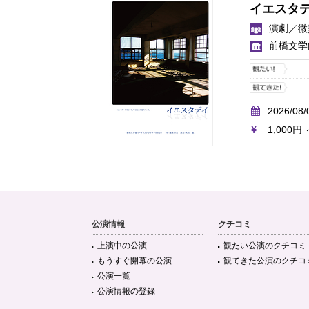
イエスタ
演劇／微
前橋文学
2026/08/
1,000円 
公演情報
クチコミ
上演中の公演
観たい公演のクチコミ
もうすぐ開幕の公演
観てきた公演のクチコ
公演一覧
公演情報の登録