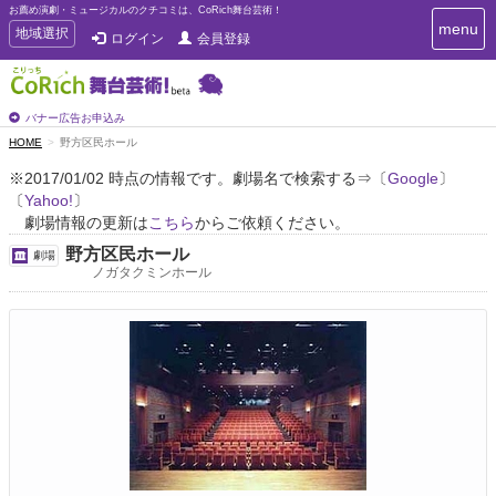
お薦め演劇・ミュージカルのクチコミは、CoRich舞台芸術！
T
menu
T
地域選択
ログイン
会員登録
o
o
g
g
g
g
l
l
バナー広告お申込み
e
e
HOME
野方区民ホール
n
n
a
※2017/01/02 時点の情報です。劇場名で検索する⇒〔
Google
〕
a
v
〔
Yahoo!
〕
i
v
g
劇場情報の更新は
こちら
からご依頼ください。
i
a
g
野方区民ホール
劇場
t
a
ノガタクミンホール
i
t
o
n
i
o
n