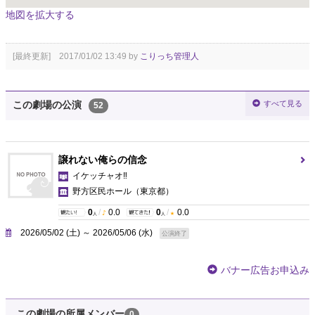
地図を拡大する
[最終更新] 2017/01/02 13:49 by
こりっち管理人
すべて見る
この劇場の公演
52
譲れない俺らの信念
イケッチャオ‼︎
野方区民ホール
（東京都）
0
/
0.0
0
/
0.0
人
人
2026/05/02 (土) ～ 2026/05/06 (水)
公演終了
バナー広告お申込み
この劇場の所属メンバー
0