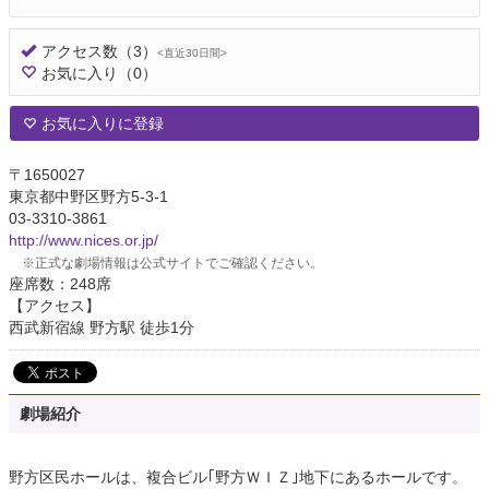
アクセス数
（3）
<直近30日間>
お気に入り
（0）
お気に入りに登録
〒1650027
東京都中野区野方5-3-1
03-3310-3861
http://www.nices.or.jp/
※正式な劇場情報は公式サイトでご確認ください。
座席数：248席
【アクセス】
西武新宿線 野方駅 徒歩1分
劇場紹介
野方区民ホールは、複合ビル｢野方ＷＩＺ｣地下にあるホールです。