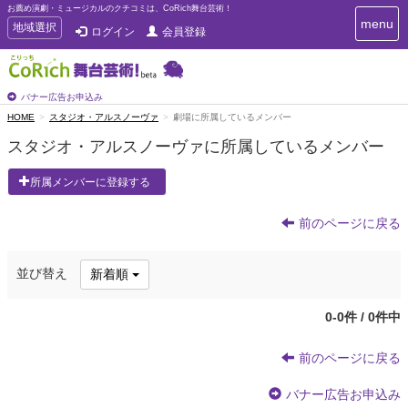
お薦め演劇・ミュージカルのクチコミは、CoRich舞台芸術！
T
menu
T
地域選択
ログイン
会員登録
o
o
g
g
g
g
l
l
バナー広告お申込み
e
e
HOME
スタジオ・アルスノーヴァ
劇場に所属しているメンバー
n
n
a
スタジオ・アルスノーヴァに所属しているメンバー
a
v
i
v
所属メンバーに登録する
g
i
a
g
t
前のページに戻る
a
i
t
o
n
i
並び替え
新着順
o
n
0-0件 / 0件中
前のページに戻る
バナー広告お申込み