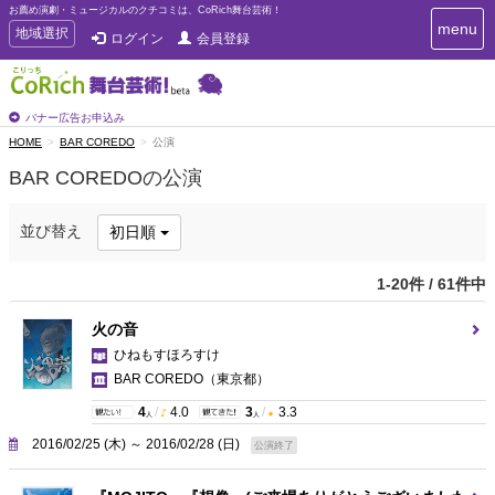
お薦め演劇・ミュージカルのクチコミは、CoRich舞台芸術！
T
menu
T
地域選択
ログイン
会員登録
o
o
g
g
g
g
l
l
バナー広告お申込み
e
e
HOME
BAR COREDO
公演
n
n
a
BAR COREDOの公演
a
v
i
v
g
i
並び替え
初日順
a
g
t
a
i
1-20件 / 61件中
t
o
n
i
火の音
o
ひねもすほろすけ
n
BAR COREDO
（東京都）
4
/
4.0
3
/
3.3
人
人
2016/02/25 (木) ～ 2016/02/28 (日)
公演終了