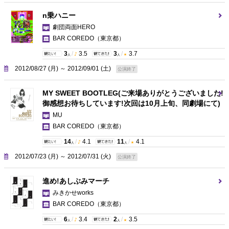
n乗ハニー
劇団両面HERO
BAR COREDO
（東京都）
3
/
3.5
3
/
3.7
人
人
2012/08/27 (月) ～ 2012/09/01 (土)
公演終了
MY SWEET BOOTLEG(ご来場ありがとうございました!
御感想お待ちしています!次回は10月上旬、同劇場にて)
MU
BAR COREDO
（東京都）
14
/
4.1
11
/
4.1
人
人
2012/07/23 (月) ～ 2012/07/31 (火)
公演終了
進め!あしぶみマーチ
みきかせworks
BAR COREDO
（東京都）
6
/
3.4
2
/
3.5
人
人