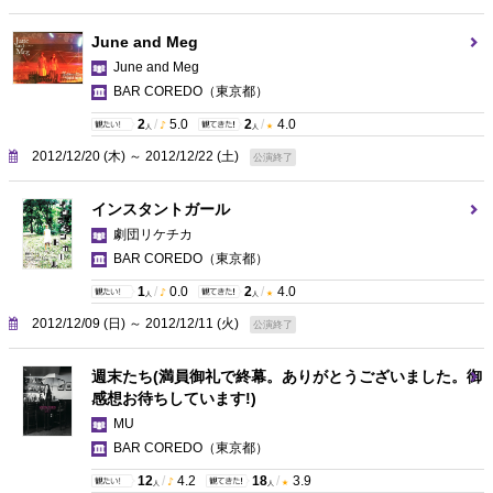
June and Meg
June and Meg
BAR COREDO
（東京都）
2
/
5.0
2
/
4.0
人
人
2012/12/20 (木) ～ 2012/12/22 (土)
公演終了
インスタントガール
劇団リケチカ
BAR COREDO
（東京都）
1
/
0.0
2
/
4.0
人
人
2012/12/09 (日) ～ 2012/12/11 (火)
公演終了
週末たち(満員御礼で終幕。ありがとうございました。御
感想お待ちしています!)
MU
BAR COREDO
（東京都）
12
/
4.2
18
/
3.9
人
人