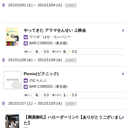
2012/12/01 (土) ～ 2012/12/04 (火)
公演終了
やってきた アラマせんせい 上映会
ウリポ・はせ・カンパニー
BAR COREDO
（東京都）
0
/
0.0
0
/
0.0
人
人
2012/11/28 (水) ～ 2012/11/28 (水)
公演終了
Picnic(ピクニック)
のむらんぷ
BAR COREDO
（東京都）
0
/
0.0
1
/
5.0
人
人
2012/11/17 (土) ～ 2012/11/20 (火)
公演終了
【満員御礼】ハローダーリン!!【ありがとうございまし
た】