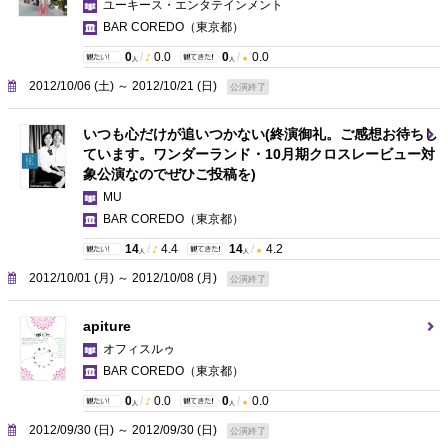
ユーキース・エンタテインメント
BAR COREDO
（東京都）
0
/
0.0
0
/
0.0
人
人
2012/10/06 (土) ～ 2012/10/21 (日)
公演終了
いつも心だけが追いつかない(終演御礼。ご感想お待ちし
ています。ワンダーランド・10月期クロスレービュー対
象公演なのでぜひご投稿を)
MU
BAR COREDO
（東京都）
14
/
4.4
14
/
4.2
人
人
2012/10/01 (月) ～ 2012/10/08 (月)
公演終了
apiture
オフィスルゥ
BAR COREDO
（東京都）
0
/
0.0
0
/
0.0
人
人
2012/09/30 (日) ～ 2012/09/30 (日)
公演終了