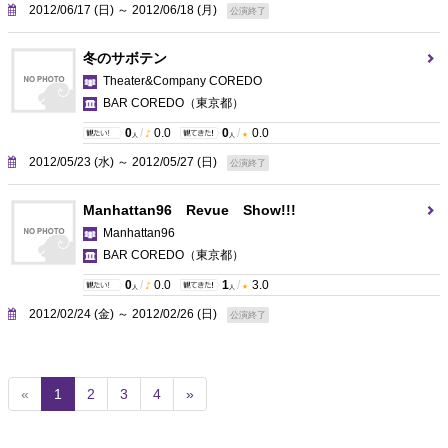
2012/06/17 (日) ～ 2012/06/18 (月)
公演終了
冬のサボテン
Theater&Company COREDO
BAR COREDO
（東京都）
0
/
0.0
0
/
0.0
人
人
2012/05/23 (水) ～ 2012/05/27 (日)
公演終了
Manhattan96 Revue Show!!!
Manhattan96
BAR COREDO
（東京都）
0
/
0.0
1
/
3.0
人
人
2012/02/24 (金) ～ 2012/02/26 (日)
公演終了
(
«
1
2
3
4
»
c
u