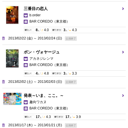
三番目の恋人
b.order
BAR COREDO
（東京都）
8
/
4.0
3
/
4.3
人
人
2013/02/22 (金) ～ 2013/02/24 (日)
公演終了
ボン・ヴォヤージュ
アカネジレンマ
BAR COREDO
（東京都）
4
/
4.8
3
/
3.3
人
人
2013/02/02 (土) ～ 2013/02/03 (日)
公演終了
発表～いま、ここ。～
趣向ワカヌ
BAR COREDO
（東京都）
17
/
4.3
17
/
3.9
人
人
2013/01/17 (木) ～ 2013/01/21 (月)
公演終了