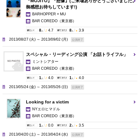
『MOJITO』『想像』(ご来場ありがとうございました。
御感想お待ちしています!)
BARHOPPER × MU
BAR COREDO
（東京都）
8
/
4.7
8
/
3.9
人
人
2013/08/27 (火) ～ 2013/09/02 (月)
公演終了
スペシャル・リーディング公演 「お話トライフル」
ミントシアター
BAR COREDO
（東京都）
1
/
4.0
1
/
4.0
人
人
2013/05/24 (金) ～ 2013/05/26 (日)
公演終了
Looking for a victim
NYエロヒマドル
BAR COREDO
（東京都）
1
/
0.0
2
/
3.5
人
人
2013/04/20 (土) ～ 2013/04/24 (水)
公演終了