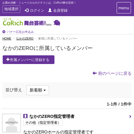
お薦め演劇・ミュージカルのクチコミは、CoRich舞台芸術！
T
menu
T
地域選択
ログイン
会員登録
o
o
g
g
g
g
l
l
バナー広告お申込み
e
e
HOME
なかのZERO
劇場に所属しているメンバー
n
n
a
なかのZEROに所属しているメンバー
a
v
i
v
所属メンバーに登録する
g
i
a
g
t
前のページに戻る
a
i
t
o
n
i
並び替え
新着順
o
n
1-1件 / 1件中
なかのZERO指定管理者
その他（指定管理者）
なかのZEROホールの指定管理者です