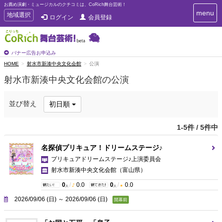
お薦め演劇・ミュージカルのクチコミは、CoRich舞台芸術！
T
menu
T
地域選択
ログイン
会員登録
o
o
g
g
g
g
l
l
バナー広告お申込み
e
e
HOME
射水市新湊中央文化会館
公演
n
n
a
射水市新湊中央文化会館の公演
a
v
i
v
g
i
並び替え
初日順
a
g
t
a
i
1-5件 / 5件中
t
o
n
i
名探偵プリキュア！ドリームステージ♪
o
プリキュアドリームステージ♪上演委員会
n
射水市新湊中央文化会館
（富山県）
0
/
0.0
0
/
0.0
人
人
2026/09/06 (日) ～ 2026/09/06 (日)
開幕前