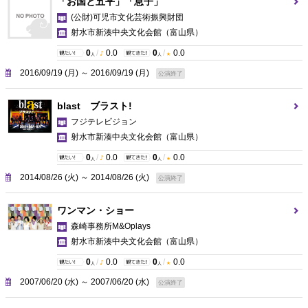
「お国と五平」「息子」
(公財)可児市文化芸術振興財団
射水市新湊中央文化会館
（富山県）
0
/
0.0
0
/
0.0
人
人
2016/09/19 (月) ～ 2016/09/19 (月)
公演終了
blast ブラスト!
フジテレビジョン
射水市新湊中央文化会館
（富山県）
0
/
0.0
0
/
0.0
人
人
2014/08/26 (火) ～ 2014/08/26 (火)
公演終了
ワンマン・ショー
森崎事務所M&Oplays
射水市新湊中央文化会館
（富山県）
0
/
0.0
0
/
0.0
人
人
2007/06/20 (水) ～ 2007/06/20 (水)
公演終了