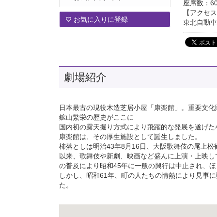
座席数：6
【アクセス
お気に入りに登録
東北自動車
劇場紹介
日本最古の現役木造芝居小屋「康楽館」。重要文化
鉱山繁栄の歴史がここに
国内初の露天掘り方式により飛躍的な発展を遂げた
康楽館は、その厚生施設として誕生しました。
柿落としは明治43年8月16日、大阪歌舞伎の尾上
以来、歌舞伎や新劇、映画など盛んに上演・上映し
の普及により昭和45年に一般の興行は中止され、
しかし、昭和61年、町の人たちの情熱により見事
た。