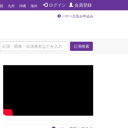
ログイン
会員登録
国
九州
沖縄
海外
バナー広告お申込み
公演検索