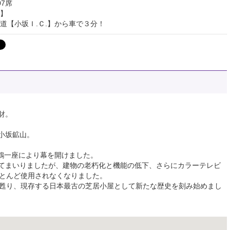
07席
】
道【小坂Ｉ.Ｃ.】から車で３分！
財。
小坂鉱山。
松鶴一座により幕を開けました。
てまいりましたが、建物の老朽化と機能の低下、さらにカラーテレビ
ほとんど使用されなくなりました。
に甦り、現存する日本最古の芝居小屋として新たな歴史を刻み始めまし