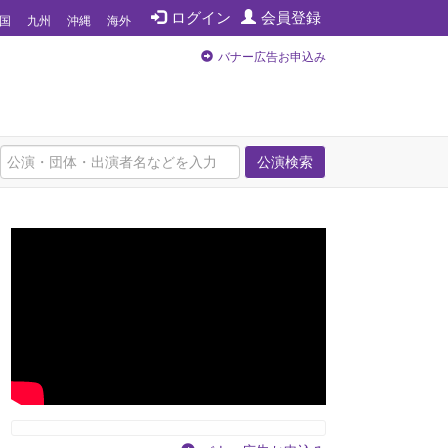
ログイン
会員登録
国
九州
沖縄
海外
バナー広告お申込み
公演検索