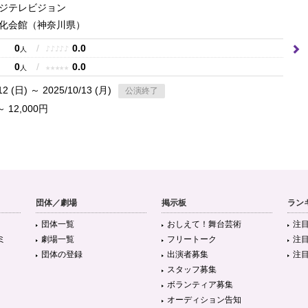
ジテレビジョン
化会館
（神奈川県）
0
/
0.0
♪
♪
♪
♪
♪
人
0
/
0.0
★
★
★
★
★
人
12 (日) ～ 2025/10/13 (月)
公演終了
～ 12,000円
団体／劇場
掲示板
ラン
団体一覧
おしえて！舞台芸術
注
ミ
劇場一覧
フリートーク
注
団体の登録
出演者募集
注
スタッフ募集
ボランティア募集
オーディション告知