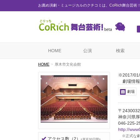
お薦め演劇・ミュージカルのクチコミは、CoRich舞台芸術
HOME
公演
検索
HOME
厚木市文化会館
※2017/
劇場情報
劇場
〒2430032
神奈川県厚木
046-225-2
http://www
※正式な劇
アクセス数
（2）
<直近30日間>