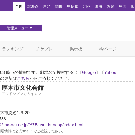
！
全国
北海道
東北
関東
甲信越
北陸
東海
近畿
中国
四
管理メニュー
団体WEBサイト管理
顧客管理
ランキング
チケプレ
掲示板
Myページ
01/03 時点の情報です。劇場名で検索する⇒〔
Google
〕〔
Yahoo!
〕
の更新は
こちら
からご依頼ください。
厚木市文化会館
アツギシブンカカイカン
市恩名1-9-20
588
02.so-net.ne.jp/%7Eatsu_bun/top/index.html
場情報は公式サイトでご確認ください。