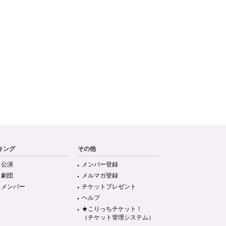
キング
その他
目公演
メンバー登録
目劇団
メルマガ登録
目メンバー
チケットプレゼント
ヘルプ
★こりっちチケット！
（チケット管理システム）