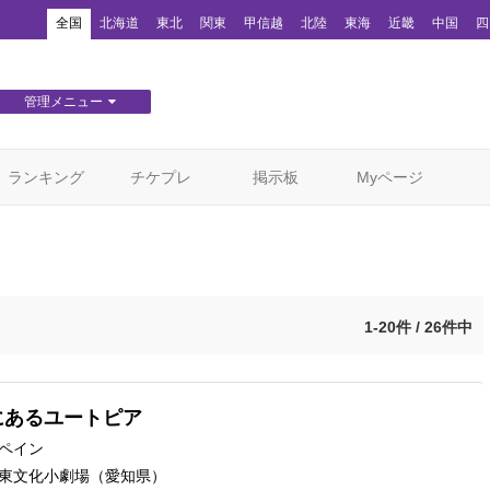
！
全国
北海道
東北
関東
甲信越
北陸
東海
近畿
中国
四
管理メニュー
団体WEBサイト管理
顧客管理
ランキング
チケプレ
掲示板
Myページ
1-20件 / 26件中
にあるユートピア
ペイン
東文化小劇場
（愛知県）