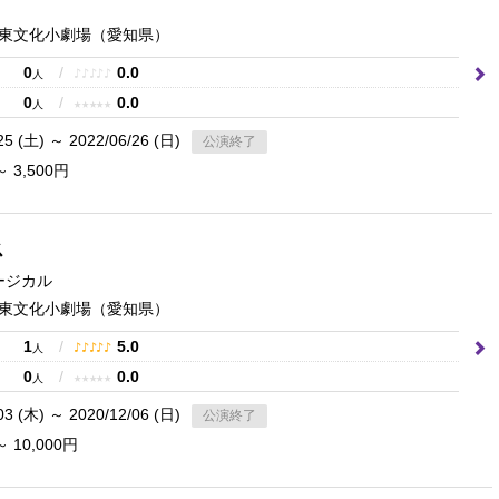
東文化小劇場
（愛知県）
0
/
0.0
♪
♪
♪
♪
♪
人
0
/
0.0
★
★
★
★
★
人
25 (土) ～ 2022/06/26 (日)
公演終了
～ 3,500円
ス
ージカル
東文化小劇場
（愛知県）
1
/
5.0
♪
♪
♪
♪
♪
人
0
/
0.0
★
★
★
★
★
人
03 (木) ～ 2020/12/06 (日)
公演終了
～ 10,000円