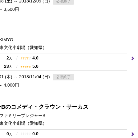
08 (土) ～ 2018/12/09 (日)
公演終了
～ 3,500円
IMYO
東文化小劇場
（愛知県）
2
/
4.0
♪
♪
♪
♪
♪
人
23
/
5.0
★
★
★
★
★
人
01 (木) ～ 2018/11/04 (日)
公演終了
～ 4,000円
ーBのコメディ・クラウン・サーカス
ファミリープレジャーB
東文化小劇場
（愛知県）
0
/
0.0
♪
♪
♪
♪
♪
人