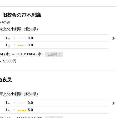
 旧校舎の77不思議
パ企画
東文化小劇場
（愛知県）
1
/
0.0
♪
♪
♪
♪
♪
人
1
/
3.0
★
★
★
★
★
人
04 (水) ～ 2019/09/04 (水)
公演終了
～ 5,500円
色夜叉
東文化小劇場
（愛知県）
1
/
0.0
♪
♪
♪
♪
♪
人
1
/
5.0
★
★
★
★
★
人