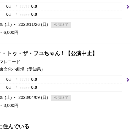
0
/
0.0
♪
♪
♪
♪
♪
人
0
/
0.0
★
★
★
★
★
人
25 (土) ～ 2023/11/26 (日)
公演終了
～ 6,000円
ク・トゥ・ザ・フユちゃん！【公演中止】
マレコード
東文化小劇場
（愛知県）
0
/
0.0
♪
♪
♪
♪
♪
人
0
/
0.0
★
★
★
★
★
人
08 (土) ～ 2023/04/09 (日)
公演終了
～ 3,000円
に住んでいる