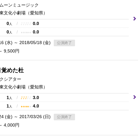
ムーンミュージック
東文化小劇場
（愛知県）
0
/
0.0
♪
♪
♪
♪
♪
人
0
/
0.0
★
★
★
★
★
人
16 (水) ～ 2018/05/18 (金)
公演終了
～ 9,500円
目覚めた杜
クシアター
東文化小劇場
（愛知県）
1
/
3.0
♪
♪
♪
♪
♪
人
1
/
4.0
★
★
★
★
★
人
24 (金) ～ 2017/03/26 (日)
公演終了
～ 4,000円