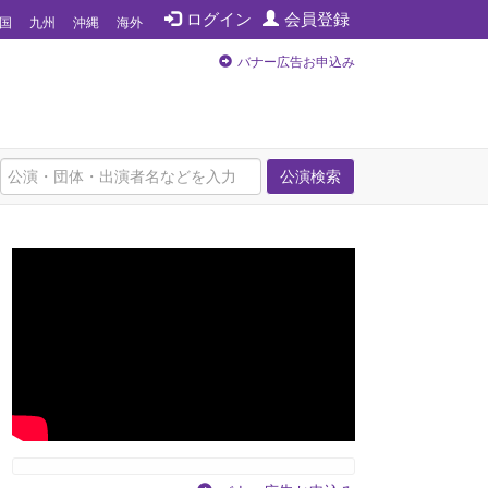
ログイン
会員登録
国
九州
沖縄
海外
バナー広告お申込み
公演検索