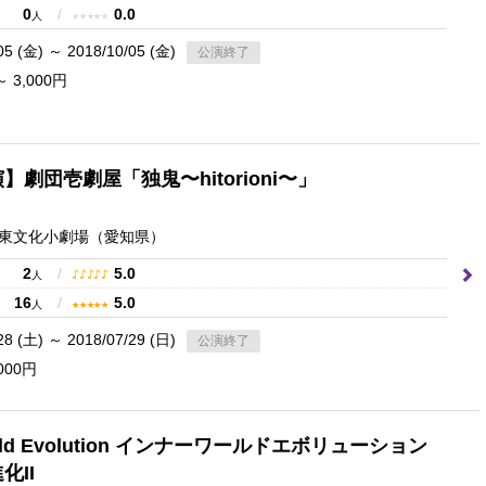
0
/
0.0
★
★
★
★
★
人
05 (金) ～ 2018/10/05 (金)
公演終了
～ 3,000円
】劇団壱劇屋「独鬼〜hitorioni〜」
東文化小劇場
（愛知県）
2
/
5.0
♪
♪
♪
♪
♪
人
16
/
5.0
★
★
★
★
★
人
28 (土) ～ 2018/07/29 (日)
公演終了
000円
World Evolution インナーワールドエボリューション
化II