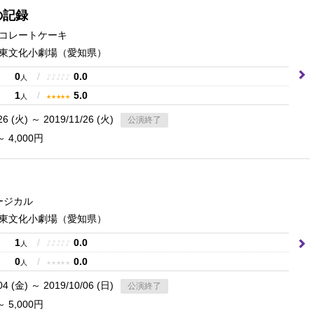
の記録
コレートケーキ
東文化小劇場
（愛知県）
0
/
0.0
♪
♪
♪
♪
♪
人
1
/
5.0
★
★
★
★
★
人
26 (火) ～ 2019/11/26 (火)
公演終了
～ 4,000円
ージカル
東文化小劇場
（愛知県）
1
/
0.0
♪
♪
♪
♪
♪
人
0
/
0.0
★
★
★
★
★
人
04 (金) ～ 2019/10/06 (日)
公演終了
～ 5,000円