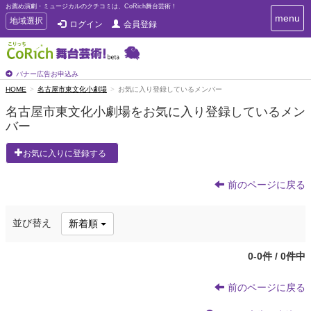
お薦め演劇・ミュージカルのクチコミは、CoRich舞台芸術！
T
menu
T
地域選択
ログイン
会員登録
o
o
g
g
g
g
l
l
バナー広告お申込み
e
e
HOME
名古屋市東文化小劇場
お気に入り登録しているメンバー
n
n
a
名古屋市東文化小劇場をお気に入り登録しているメン
a
v
バー
i
v
g
i
a
お気に入りに登録する
g
t
a
i
t
前のページに戻る
o
n
i
o
並び替え
新着順
n
0-0件 / 0件中
前のページに戻る