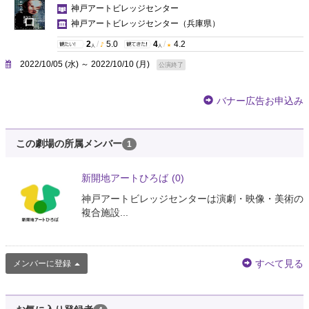
神戸アートビレッジセンター
神戸アートビレッジセンター
（兵庫県）
2
/
5.0
4
/
4.2
人
人
2022/10/05 (水) ～ 2022/10/10 (月)
公演終了
バナー広告お申込み
この劇場の所属メンバー
1
新開地アートひろば
(0)
神戸アートビレッジセンターは演劇・映像・美術の
複合施設...
すべて見る
メンバーに登録