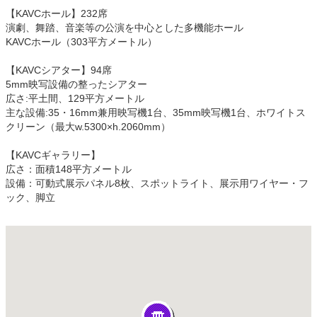
【KAVCホール】232席
演劇、舞踏、音楽等の公演を中心とした多機能ホール
KAVCホール（303平方メートル）
【KAVCシアター】94席
5mm映写設備の整ったシアター
広さ:平土間、129平方メートル
主な設備:35・16mm兼用映写機1台、35mm映写機1台、ホワイトス
クリーン（最大w.5300×h.2060mm）
【KAVCギャラリー】
広さ：面積148平方メートル
設備：可動式展示パネル8枚、スポットライト、展示用ワイヤー・フ
ック、脚立