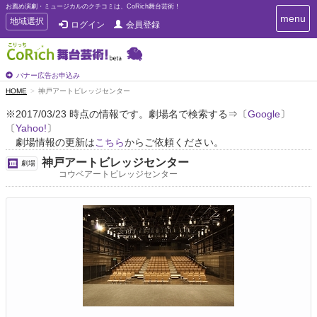
お薦め演劇・ミュージカルのクチコミは、CoRich舞台芸術！
T
menu
T
地域選択
ログイン
会員登録
o
o
g
g
g
g
l
l
バナー広告お申込み
e
e
HOME
神戸アートビレッジセンター
n
n
a
※2017/03/23 時点の情報です。劇場名で検索する⇒〔
Google
〕
a
v
〔
Yahoo!
〕
i
v
g
劇場情報の更新は
こちら
からご依頼ください。
i
a
g
神戸アートビレッジセンター
劇場
t
a
コウベアートビレッジセンター
i
t
o
n
i
o
n