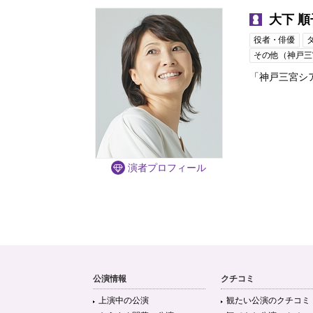
大下 順
役者・俳優
その他（神戸三
「神戸三宮シ
演者
プロフィール
公演情報
クチコミ
上演中の公演
観たい公演のクチコミ