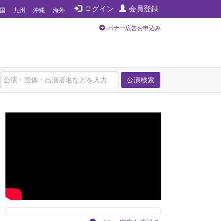
ログイン
会員登録
国
九州
沖縄
海外
バナー広告お申込み
公演検索