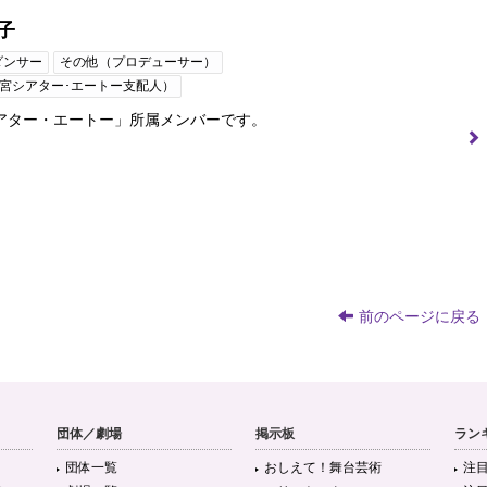
子
ダンサー
その他（プロデューサー）
宮シアター･エートー支配人）
アター・エートー」所属メンバーです。
前のページに戻る
団体／劇場
掲示板
ラン
団体一覧
おしえて！舞台芸術
注