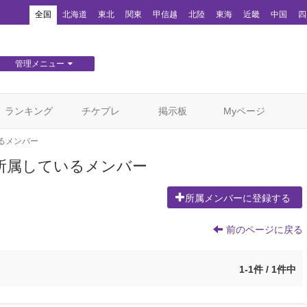
！
全国
北海道
東北
関東
甲信越
北陸
東海
近畿
中国
四
管理メニュー
団体WEBサイト管理
顧客管理
ランキング
チケプレ
掲示板
Myページ
るメンバー
所属しているメンバー
所属メンバーに登録する
前のページに戻る
1-1件 / 1件中