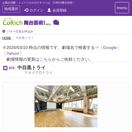
お薦め演劇・ミュージカルのクチコミは、CoRich舞台芸術！
T
menu
T
地域選択
ログイン
会員登録
o
o
g
g
g
g
l
l
バナー広告お申込み
e
e
HOME
中目黒トライ
n
n
a
※2025/03/10 時点の情報です。劇場名で検索する⇒〔
Google
〕
a
v
〔
Yahoo!
〕
i
v
g
劇場情報の更新は
こちら
からご依頼ください。
i
a
g
中目黒トライ
劇場
t
a
ナカメグロトライ
i
t
o
n
i
o
n