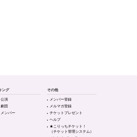
キング
その他
目公演
メンバー登録
目劇団
メルマガ登録
目メンバー
チケットプレゼント
ヘルプ
★こりっちチケット！
（チケット管理システム）