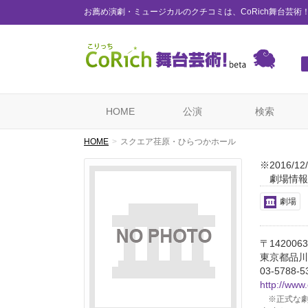
お薦め演劇・ミュージカルのクチコミは、CoRich舞台芸術
HOME
公演
検索
HOME
スクエア荏原・ひらつかホール
※2016/
劇場情報
劇場
〒1420063
東京都品川区
03-5788-5
http://www
※正式な劇