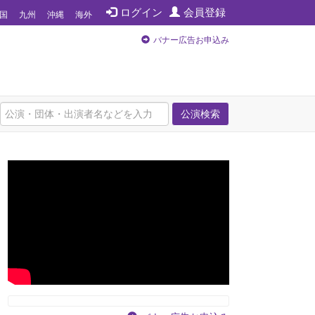
ログイン
会員登録
国
九州
沖縄
海外
バナー広告お申込み
公演検索