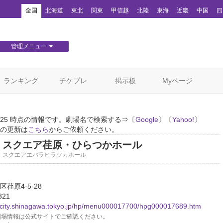
！
全国
北海道
東北
関東
甲信越
北陸
東海
近畿
中国
四
管理メニュー
団体WEBサイト管理
顧客管理
ランキング
チケプレ
掲示板
Myページ
12/25 時点の情報です。劇場名で検索する⇒〔
Google
〕〔
Yahoo!
〕
の更新は
こちら
からご依頼ください。
スクエア荏原・ひらつかホール
スクエアエバラヒラツカホール
荏原4-5-28
321
.city.shinagawa.tokyo.jp/hp/menu000017700/hpg000017689.htm
場情報は公式サイトでご確認ください。