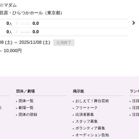
☆マダム
荏原・ひらつかホール
（東京都）
0
/
0.0
♪
♪
♪
♪
♪
人
0
/
0.0
★
★
★
★
★
人
08 (土) ～ 2025/11/08 (土)
公演終了
～ 10,000円
団体／劇場
掲示板
ラン
団体一覧
おしえて！舞台芸術
注
ミ
劇場一覧
フリートーク
注
団体の登録
出演者募集
注
スタッフ募集
ボランティア募集
オーディション告知