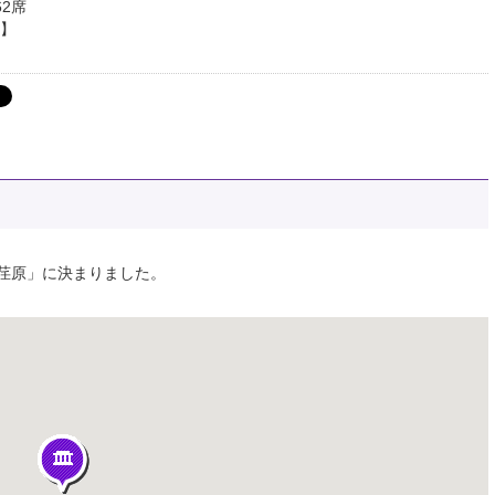
62席
】
荏原」に決まりました。