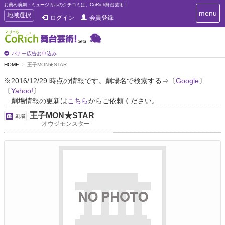
お薦め演劇・ミュージカルのクチコミは、CoRich舞台芸術！
T
menu
T
地域選択
ログイン
会員登録
o
o
g
g
g
g
l
l
バナー広告お申込み
e
e
HOME
王子MON★STAR
n
n
a
※2016/12/29 時点の情報です。劇場名で検索する⇒〔
Google
〕
a
v
〔
Yahoo!
〕
i
v
g
劇場情報の更新は
こちら
からご依頼ください。
i
a
g
王子MON★STAR
劇場
t
a
オウジモンスター
i
t
o
n
i
o
n