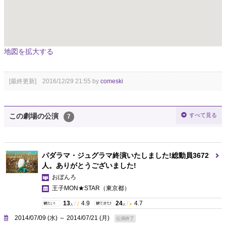
地図を拡大する
[最終更新] 2016/12/29 21:55 by
comeski
すべて見る
この劇場の公演
7
パダラマ・ジュグラマ終演いたしました!総動員3672
人。ありがとうございました!
おぼんろ
王子MON★STAR
（東京都）
13
/
4.9
24
/
4.7
人
人
2014/07/09 (水) ～ 2014/07/21 (月)
公演終了