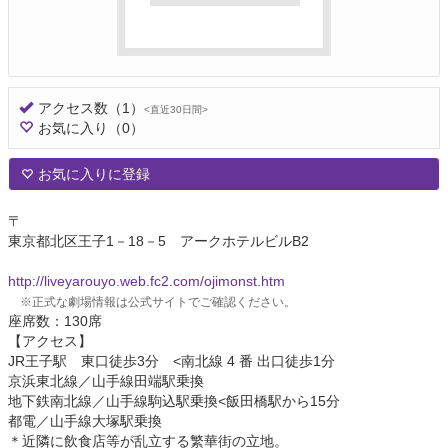
アクセス数
（1）
<直近30日間>
お気に入り
（0）
お気に入りに登録
〒
東京都北区王子1－18－5 アークホテルビルB2
http://liveyarouyo.web.fc2.com/ojimonst.htm
※正式な劇場情報は公式サイトでご確認ください。
座席数：130席
【アクセス】
JR王子駅 東口徒歩3分 <南北線 4 番 出口徒歩1分
京浜東北線／山手線田端駅乗換
地下鉄南北線／山手線駒込駅乗換<飯田橋駅から15分
都電／山手線大塚駅乗換
＊近隣に飲食店等が乱立する繁華街の立地。