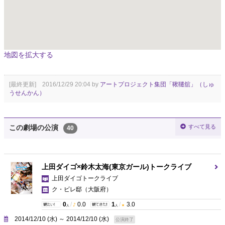
地図を拡大する
[最終更新] 2016/12/29 20:04 by
アートプロジェクト集団「鞦韆舘」（しゅ
うせんかん）
すべて見る
この劇場の公演
40
上田ダイゴ×鈴木太海(東京ガール)トークライブ
上田ダイゴトークライブ
ク・ビレ邸
（大阪府）
0
/
0.0
1
/
3.0
人
人
2014/12/10 (水) ～ 2014/12/10 (水)
公演終了