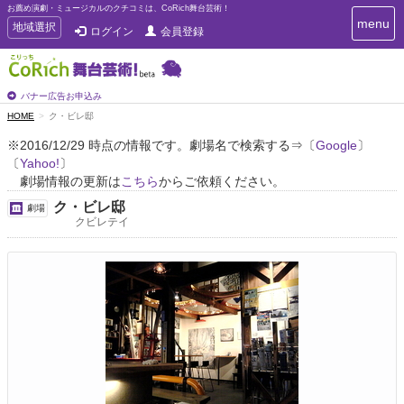
お薦め演劇・ミュージカルのクチコミは、CoRich舞台芸術！
T
menu
T
地域選択
ログイン
会員登録
o
o
g
g
g
g
l
l
バナー広告お申込み
e
e
HOME
ク・ビレ邸
n
n
a
※2016/12/29 時点の情報です。劇場名で検索する⇒〔
Google
〕
a
v
〔
Yahoo!
〕
i
v
g
劇場情報の更新は
こちら
からご依頼ください。
i
a
g
ク・ビレ邸
劇場
t
a
クビレテイ
i
t
o
n
i
o
n