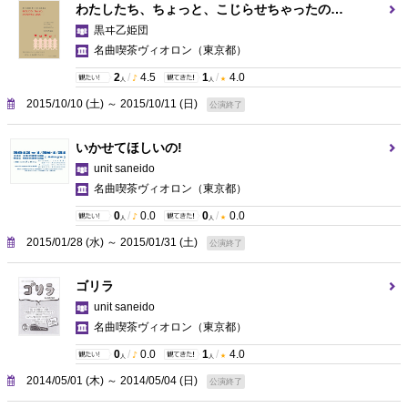
わたしたち、ちょっと、こじらせちゃったの…
黒ヰ乙姫団
名曲喫茶ヴィオロン
（東京都）
2
/
4.5
1
/
4.0
人
人
2015/10/10 (土) ～ 2015/10/11 (日)
公演終了
いかせてほしいの!
unit saneido
名曲喫茶ヴィオロン
（東京都）
0
/
0.0
0
/
0.0
人
人
2015/01/28 (水) ～ 2015/01/31 (土)
公演終了
ゴリラ
unit saneido
名曲喫茶ヴィオロン
（東京都）
0
/
0.0
1
/
4.0
人
人
2014/05/01 (木) ～ 2014/05/04 (日)
公演終了