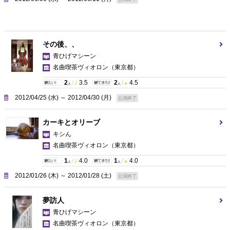
その後、、
青ひげマシーン
名曲喫茶ヴィオロン
（東京都）
2
/
3.5
2
/
4.5
人
人
2012/04/25 (水) ～ 2012/04/30 (月)
公演終了
カーキとオリーブ
キシん
名曲喫茶ヴィオロン
（東京都）
1
/
4.0
1
/
4.0
人
人
2012/01/26 (木) ～ 2012/01/28 (土)
公演終了
夢訪人
青ひげマシーン
名曲喫茶ヴィオロン
（東京都）