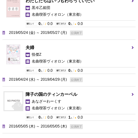
わたしたちはいつもわらっていたい
黒ヰ乙姫団
名曲喫茶ヴィオロン
（東京都）
0
/
0.0
0
/
0.0
人
人
2019/05/24 (金) ～ 2019/05/27 (月)
公演終了
夫婦
怪傑Z
名曲喫茶ヴィオロン
（東京都）
0
/
0.0
0
/
0.0
人
人
2019/04/24 (水) ～ 2019/04/29 (月)
公演終了
障子の国のティンカーベル
あなざーわーくす
名曲喫茶ヴィオロン
（東京都）
0
/
0.0
1
/
0.0
人
人
2016/05/05 (木) ～ 2016/05/05 (木)
公演終了