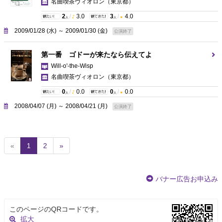
名曲喫茶ヴィオロン
（東京都）
2
/
3.0
3
/
4.0
人
人
2009/01/28 (水) ～ 2009/01/30 (金)
公演終了
第一番 ゴドーが来たなら伝えてよ
Will-o'-the-Wisp
名曲喫茶ヴィオロン
（東京都）
0
/
0.0
0
/
0.0
人
人
2008/04/07 (月) ～ 2008/04/21 (月)
公演終了
(
«
1
2
»
c
u
r
バナー広告お申込み
r
e
n
このページのQRコードです。
t
拡大