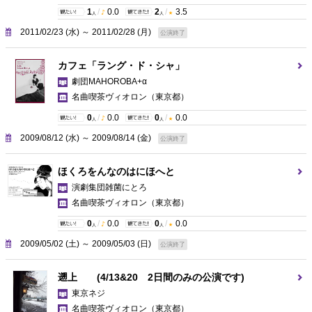
1
/
0.0
2
/
3.5
人
人
2011/02/23 (水) ～ 2011/02/28 (月)
公演終了
カフェ「ラング・ド・シャ」
劇団MAHOROBA+α
名曲喫茶ヴィオロン
（東京都）
0
/
0.0
0
/
0.0
人
人
2009/08/12 (水) ～ 2009/08/14 (金)
公演終了
ほくろをんなのはにほへと
演劇集団雑菌にとろ
名曲喫茶ヴィオロン
（東京都）
0
/
0.0
0
/
0.0
人
人
2009/05/02 (土) ～ 2009/05/03 (日)
公演終了
遡上 (4/13&20 2日間のみの公演です)
東京ネジ
名曲喫茶ヴィオロン
（東京都）