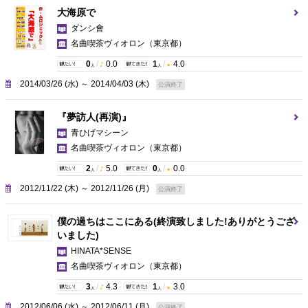
大海原で
ダンシ會
名曲喫茶ヴィオロン
（東京都）
0
/
0.0
1
/
4.0
人
人
2014/03/26 (水) ～ 2014/04/03 (木)
公演終了
『夢訪人(再演)』
青ひげマシーン
名曲喫茶ヴィオロン
（東京都）
2
/
5.0
0
/
0.0
人
人
2012/11/22 (木) ～ 2012/11/26 (月)
公演終了
僕の過ちはここにある(終演致しました!ありがとうござ
いました)
HINATA*SENSE
名曲喫茶ヴィオロン
（東京都）
3
/
4.3
1
/
3.0
人
人
2012/06/06 (水) ～ 2012/06/11 (月)
公演終了