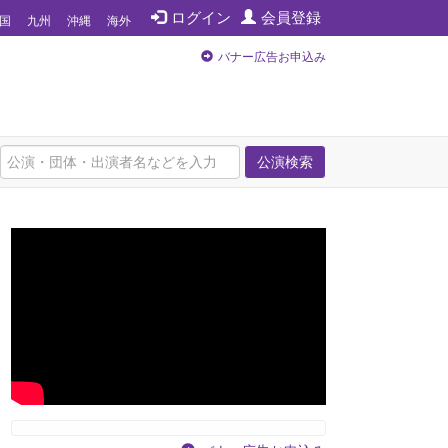
ログイン
会員登録
国
九州
沖縄
海外
バナー広告お申込み
公演検索