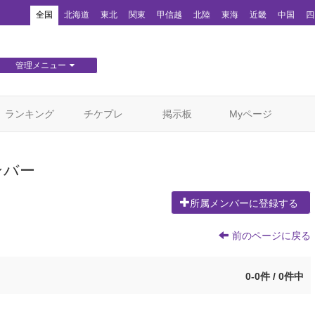
！
全国
北海道
東北
関東
甲信越
北陸
東海
近畿
中国
四
管理メニュー
団体WEBサイト管理
顧客管理
ランキング
チケプレ
掲示板
Myページ
ンバー
所属メンバーに登録する
前のページに戻る
0-0件 / 0件中