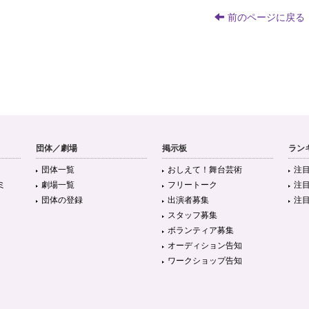
前のページに戻る
団体／劇場
掲示板
ラン
団体一覧
おしえて！舞台芸術
注
ミ
劇場一覧
フリートーク
注
団体の登録
出演者募集
注
スタッフ募集
ボランティア募集
オーディション告知
ワークショップ告知