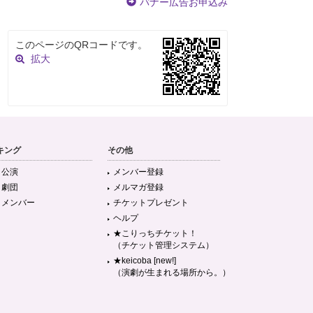
バナー広告お申込み
このページのQRコードです。
拡大
キング
その他
目公演
メンバー登録
目劇団
メルマガ登録
目メンバー
チケットプレゼント
ヘルプ
★こりっちチケット！
（チケット管理システム）
★keicoba [new!]
（演劇が生まれる場所から。）