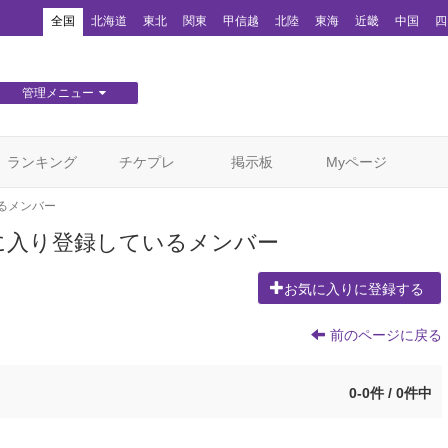
！
全国
北海道
東北
関東
甲信越
北陸
東海
近畿
中国
四
管理メニュー
団体WEBサイト管理
顧客管理
ランキング
チケプレ
掲示板
Myページ
るメンバー
に入り登録しているメンバー
お気に入りに登録する
前のページに戻る
0-0件 / 0件中