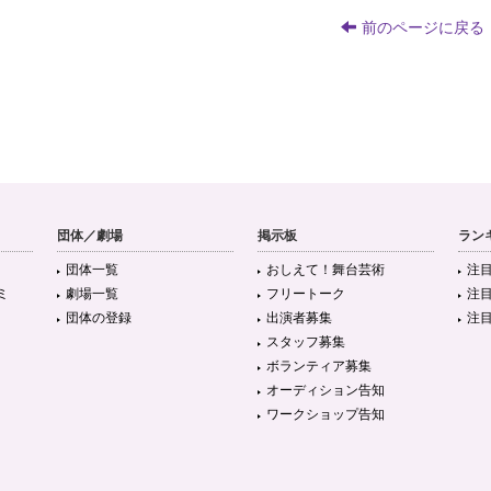
前のページに戻る
団体／劇場
掲示板
ラン
団体一覧
おしえて！舞台芸術
注
ミ
劇場一覧
フリートーク
注
団体の登録
出演者募集
注
スタッフ募集
ボランティア募集
オーディション告知
ワークショップ告知