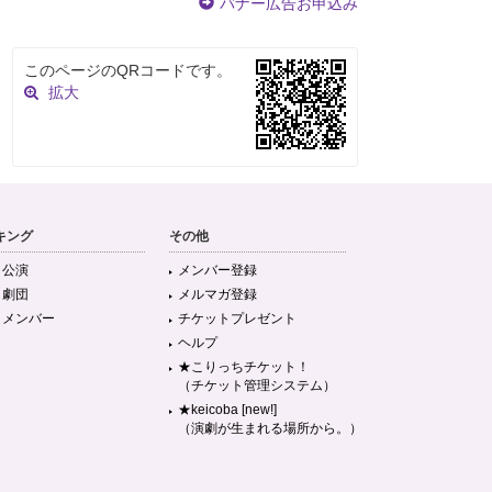
バナー広告お申込み
このページのQRコードです。
拡大
キング
その他
目公演
メンバー登録
目劇団
メルマガ登録
目メンバー
チケットプレゼント
ヘルプ
★こりっちチケット！
（チケット管理システム）
★keicoba [new!]
（演劇が生まれる場所から。）