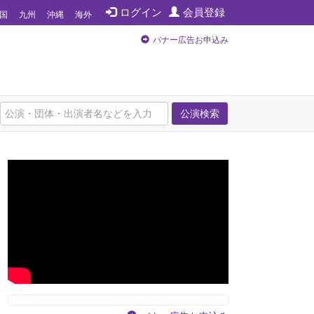
ログイン
会員登録
国
九州
沖縄
海外
バナー広告お申込み
公演検索