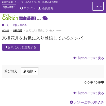
お薦め演劇・ミュージカルのクチコミは、CoRich舞台芸術！
T
menu
T
地域選択
ログイン
会員登録
o
o
g
g
g
g
l
l
バナー広告お申込み
e
e
HOME
京橋花月
お気に入り登録しているメンバー
n
n
a
京橋花月をお気に入り登録しているメンバー
a
v
i
v
お気に入りに登録する
g
i
a
g
t
前のページに戻る
a
i
t
o
n
i
並び替え
新着順
o
n
0-0件 / 0件中
前のページに戻る
バナー広告お申込み