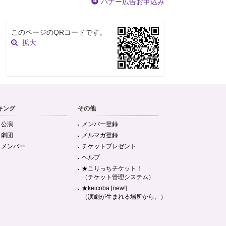
バナー広告お申込み
このページのQRコードです。
拡大
キング
その他
目公演
メンバー登録
目劇団
メルマガ登録
目メンバー
チケットプレゼント
ヘルプ
★こりっちチケット！
（チケット管理システム）
★keicoba [new!]
（演劇が生まれる場所から。）