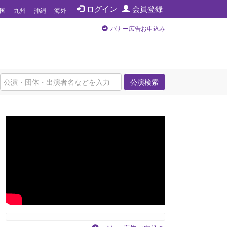
ログイン
会員登録
国
九州
沖縄
海外
バナー広告お申込み
公演検索