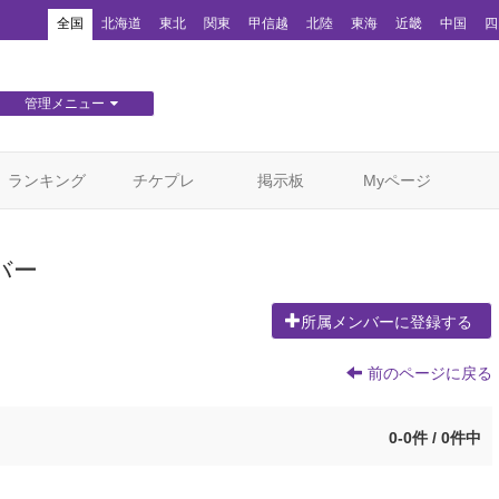
！
全国
北海道
東北
関東
甲信越
北陸
東海
近畿
中国
四
管理メニュー
団体WEBサイト管理
顧客管理
ランキング
チケプレ
掲示板
Myページ
バー
所属メンバーに登録する
前のページに戻る
0-0件 / 0件中