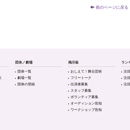
前のページに戻る
団体／劇場
掲示板
ラン
団体一覧
おしえて！舞台芸術
注
ミ
劇場一覧
フリートーク
注
団体の登録
出演者募集
注
スタッフ募集
ボランティア募集
オーディション告知
ワークショップ告知