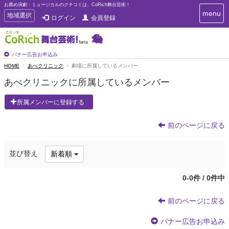
お薦め演劇・ミュージカルのクチコミは、CoRich舞台芸術！
T
menu
T
地域選択
ログイン
会員登録
o
o
g
g
g
g
l
l
バナー広告お申込み
e
e
HOME
あべクリニック
劇場に所属しているメンバー
n
n
a
あべクリニックに所属しているメンバー
a
v
i
v
所属メンバーに登録する
g
i
a
g
t
前のページに戻る
a
i
t
o
n
i
並び替え
新着順
o
n
0-0件 / 0件中
前のページに戻る
バナー広告お申込み