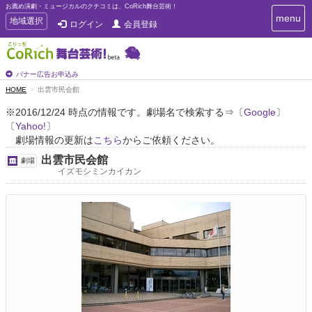
お薦め演劇・ミュージカルのクチコミは、CoRich舞台芸術！
T
menu
T
地域選択
ログイン
会員登録
o
o
g
g
g
g
l
l
バナー広告お申込み
e
e
HOME
出雲市民会館
n
n
a
※2016/12/24 時点の情報です。劇場名で検索する⇒〔
Google
〕
a
v
〔
Yahoo!
〕
i
v
g
劇場情報の更新は
こちら
からご依頼ください。
i
a
g
出雲市民会館
劇場
t
a
イズモシミンカイカン
i
t
o
n
i
o
n