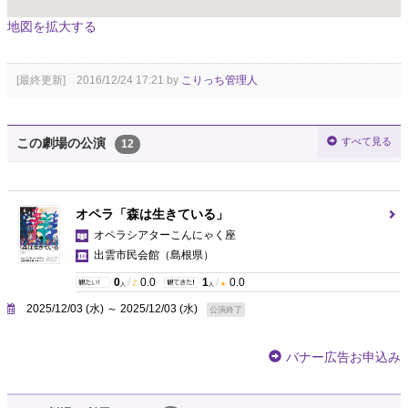
地図を拡大する
[最終更新] 2016/12/24 17:21 by
こりっち管理人
すべて見る
この劇場の公演
12
オペラ「森は生きている」
オペラシアターこんにゃく座
出雲市民会館
（島根県）
0
/
0.0
1
/
0.0
人
人
2025/12/03 (水) ～ 2025/12/03 (水)
公演終了
バナー広告お申込み