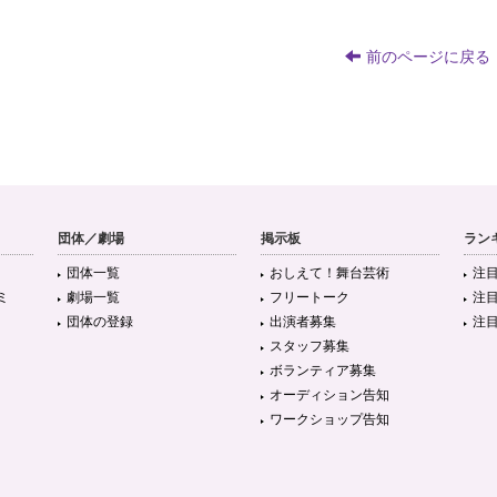
前のページに戻る
団体／劇場
掲示板
ラン
団体一覧
おしえて！舞台芸術
注
ミ
劇場一覧
フリートーク
注
団体の登録
出演者募集
注
スタッフ募集
ボランティア募集
オーディション告知
ワークショップ告知