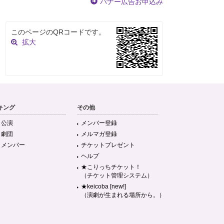
バナー広告お申込み
このページのQRコードです。
拡大
キング
その他
目公演
メンバー登録
目劇団
メルマガ登録
目メンバー
チケットプレゼント
ヘルプ
★こりっちチケット！
（チケット管理システム）
★keicoba [new!]
（演劇が生まれる場所から。）