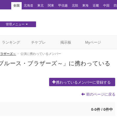
！
全国
北海道
東北
関東
甲信越
北陸
東海
近畿
中国
四
管理メニュー
団体WEBサイト管理
顧客管理
ランキング
チケプレ
掲示板
Myページ
・ブラザーズ～
公演に携わっているメンバー
RS ～ブルース・ブラザーズ～」に携わっている
携わっているメンバーに登録する
前のページに戻る
0-0件 / 0件中