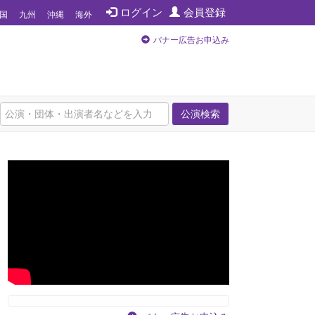
ログイン
会員登録
国
九州
沖縄
海外
バナー広告お申込み
公演検索