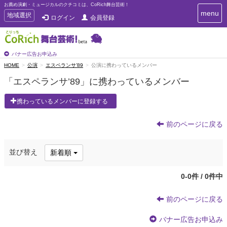
お薦め演劇・ミュージカルのクチコミは、CoRich舞台芸術！
T
menu
T
地域選択
ログイン
会員登録
o
o
g
g
g
g
l
l
バナー広告お申込み
e
e
HOME
公演
エスペランサ’89
公演に携わっているメンバー
n
n
a
「エスペランサ’89」に携わっているメンバー
a
v
i
v
携わっているメンバーに登録する
g
i
a
g
t
前のページに戻る
a
i
t
o
n
i
並び替え
新着順
o
n
0-0件 / 0件中
前のページに戻る
バナー広告お申込み