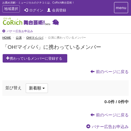
お薦め演劇・ミュージカルのクチコミは、CoRich舞台芸術！
T
menu
T
地域選択
ログイン
会員登録
o
o
g
g
g
g
l
l
バナー広告お申込み
e
e
HOME
公演
OH!マイパパ
公演に携わっているメンバー
n
n
a
「OH!マイパパ」に携わっているメンバー
a
v
i
v
携わっているメンバーに登録する
g
i
a
g
t
前のページに戻る
a
i
t
o
n
i
並び替え
新着順
o
n
0-0件 / 0件中
前のページに戻る
バナー広告お申込み