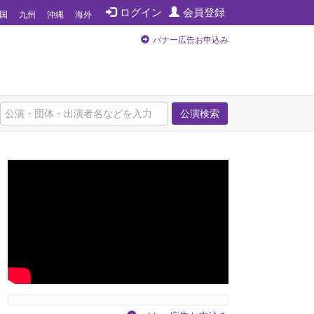
ログイン
会員登録
国
九州
沖縄
海外
バナー広告お申込み
公演検索