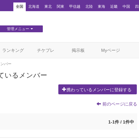
！
全国
北海道
東北
関東
甲信越
北陸
東海
近畿
中国
四
管理メニュー
団体WEBサイト管理
顧客管理
ランキング
チケプレ
掲示板
Myページ
メンバー
ているメンバー
携わっているメンバーに登録する
前のページに戻る
1-1件 / 1件中