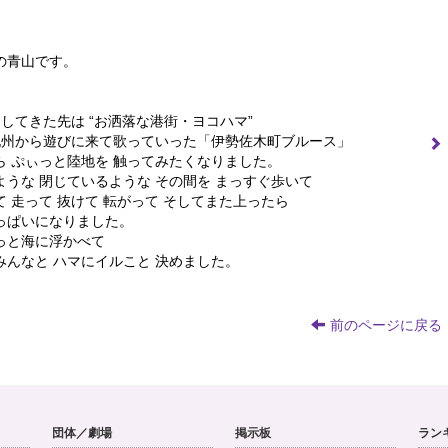
の青山です。
してきた先は “お洒落な港街・ヨコハマ”
九州から遊びに来て歌っていった「伊勢佐木町ブルース」
ら ぷぃっと陸地を 触ってみたくなりました。
ような 閉じているような その間を まっすぐ歩いて
 走って 抜けて 転がって そしてまた上ったら
っぱいになりました。
っと海に浮かべて
みんなと ハマにイルこと 決めました。
前のページに戻る
団体／劇場
掲示板
ラン