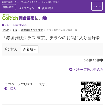
お薦め演劇・ミュージカルのクチコミは、CoRich舞台芸術！
T
menu
T
地域選択
ログイン
会員登録
o
o
g
g
g
g
l
l
バナー広告お申込み
e
e
HOME
公演
赤堀雅秋クラス:東京
チラシお気に入り登録者一覧
n
n
a
「赤堀雅秋クラス:東京」チラシのお気に入り登録者
a
v
i
v
g
i
並び替え
新着順
a
g
t
a
i
0-0件 / 0件中
t
o
n
i
バナー広告お申込み
o
n
このページのQRコードです。
拡大