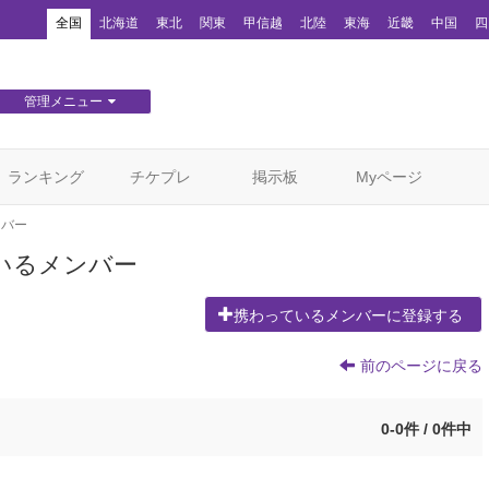
！
全国
北海道
東北
関東
甲信越
北陸
東海
近畿
中国
四
管理メニュー
団体WEBサイト管理
顧客管理
ランキング
チケプレ
掲示板
Myページ
ンバー
いるメンバー
携わっているメンバーに登録する
前のページに戻る
0-0件 / 0件中