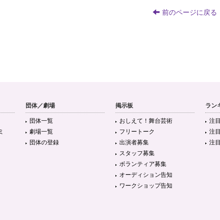
前のページに戻る
団体／劇場
掲示板
ラン
団体一覧
おしえて！舞台芸術
注
ミ
劇場一覧
フリートーク
注
団体の登録
出演者募集
注
スタッフ募集
ボランティア募集
オーディション告知
ワークショップ告知