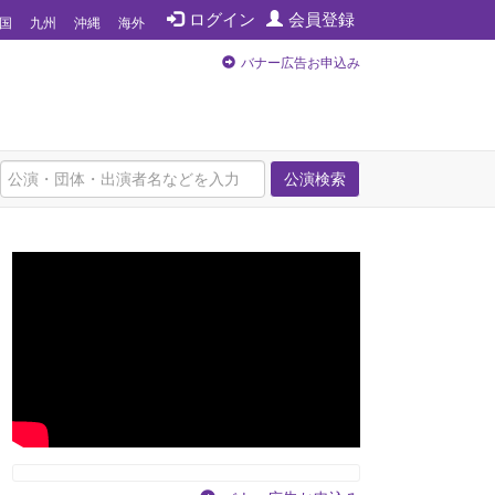
ログイン
会員登録
国
九州
沖縄
海外
バナー広告お申込み
公演検索