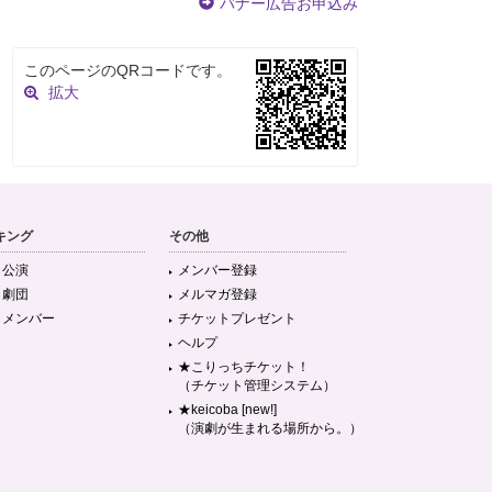
バナー広告お申込み
このページのQRコードです。
拡大
キング
その他
目公演
メンバー登録
目劇団
メルマガ登録
目メンバー
チケットプレゼント
ヘルプ
★こりっちチケット！
（チケット管理システム）
★keicoba [new!]
（演劇が生まれる場所から。）