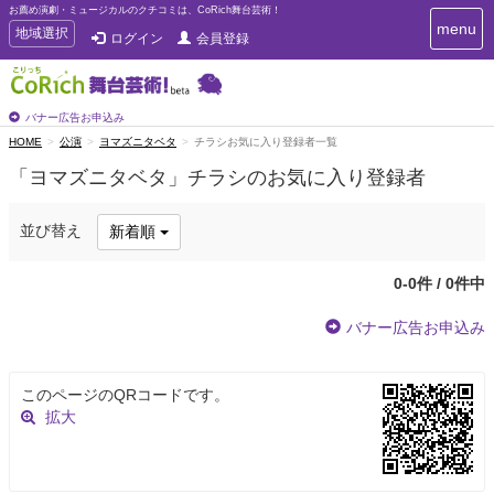
お薦め演劇・ミュージカルのクチコミは、CoRich舞台芸術！
T
menu
T
地域選択
ログイン
会員登録
o
o
g
g
g
g
l
l
バナー広告お申込み
e
e
HOME
公演
ヨマズニタベタ
チラシお気に入り登録者一覧
n
n
a
「ヨマズニタベタ」チラシのお気に入り登録者
a
v
i
v
g
i
並び替え
新着順
a
g
t
a
i
0-0件 / 0件中
t
o
n
i
バナー広告お申込み
o
n
このページのQRコードです。
拡大