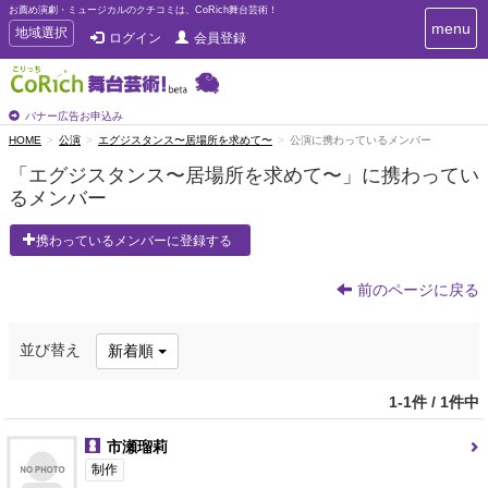
お薦め演劇・ミュージカルのクチコミは、CoRich舞台芸術！
T
menu
T
地域選択
ログイン
会員登録
o
o
g
g
g
g
l
l
バナー広告お申込み
e
e
HOME
公演
エグジスタンス〜居場所を求めて〜
公演に携わっているメンバー
n
n
a
「エグジスタンス〜居場所を求めて〜」に携わってい
a
v
るメンバー
i
v
g
i
a
携わっているメンバーに登録する
g
t
a
i
t
前のページに戻る
o
n
i
o
並び替え
新着順
n
1-1件 / 1件中
市瀬瑠莉
制作