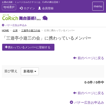
お薦め演劇・ミュージカルのクチコミは、CoRich舞台芸術！
T
menu
T
地域選択
ログイン
会員登録
o
o
g
g
g
g
l
l
バナー広告お申込み
e
e
HOME
公演
三遊亭小遊三の会
公演に携わっているメンバー
n
n
a
「三遊亭小遊三の会」に携わっているメンバー
a
v
i
v
携わっているメンバーに登録する
g
i
a
g
t
前のページに戻る
a
i
t
o
n
i
並び替え
新着順
o
n
0-0件 / 0件中
前のページに戻る
バナー広告お申込み