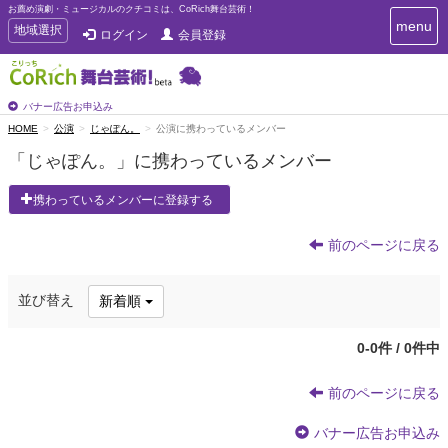
お薦め演劇・ミュージカルのクチコミは、CoRich舞台芸術！
T
menu
T
地域選択
ログイン
会員登録
o
o
g
g
g
g
l
l
バナー広告お申込み
e
e
HOME
公演
じゃぽん。
公演に携わっているメンバー
n
n
a
「じゃぽん。」に携わっているメンバー
a
v
i
v
携わっているメンバーに登録する
g
i
a
g
t
前のページに戻る
a
i
t
o
n
i
並び替え
新着順
o
n
0-0件 / 0件中
前のページに戻る
バナー広告お申込み