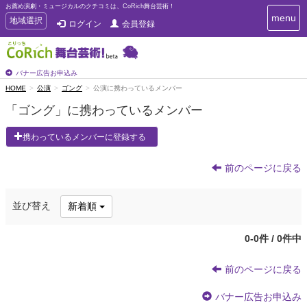
お薦め演劇・ミュージカルのクチコミは、CoRich舞台芸術！
T
menu
T
地域選択
ログイン
会員登録
o
o
g
g
g
g
l
l
バナー広告お申込み
e
e
HOME
公演
ゴング
公演に携わっているメンバー
n
n
a
「ゴング」に携わっているメンバー
a
v
i
v
携わっているメンバーに登録する
g
i
a
g
t
前のページに戻る
a
i
t
o
n
i
並び替え
新着順
o
n
0-0件 / 0件中
前のページに戻る
バナー広告お申込み