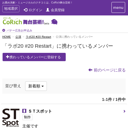
お薦め演劇・ミュージカルのクチコミは、CoRich舞台芸術！
T
menu
T
地域選択
ログイン
会員登録
o
o
g
g
g
g
l
l
バナー広告お申込み
e
e
HOME
公演
ラボ20 #20 Restart
公演に携わっているメンバー
n
n
a
「ラボ20 #20 Restart」に携わっているメンバー
a
v
i
v
携わっているメンバーに登録する
g
i
a
g
t
前のページに戻る
a
i
t
o
n
i
並び替え
新着順
o
n
1-1件 / 1件中
ＳＴスポット
制作
主催です