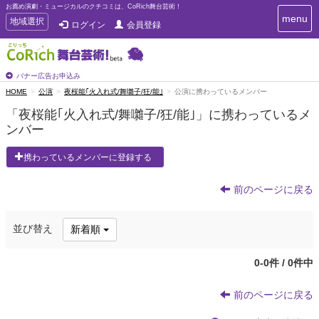
お薦め演劇・ミュージカルのクチコミは、CoRich舞台芸術！
T
menu
T
地域選択
ログイン
会員登録
o
o
g
g
g
g
l
l
バナー広告お申込み
e
e
HOME
公演
夜桜能｢火入れ式/舞囃子/狂/能｣
公演に携わっているメンバー
n
n
a
「夜桜能｢火入れ式/舞囃子/狂/能｣」に携わっているメ
a
v
ンバー
i
v
g
i
a
携わっているメンバーに登録する
g
t
a
i
t
前のページに戻る
o
n
i
o
並び替え
新着順
n
0-0件 / 0件中
前のページに戻る