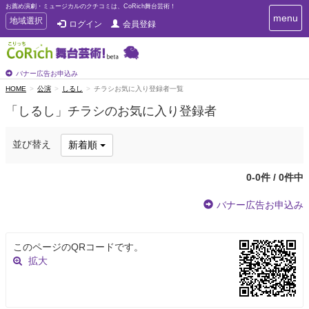
お薦め演劇・ミュージカルのクチコミは、CoRich舞台芸術！
T
menu
T
地域選択
ログイン
会員登録
o
o
g
g
g
g
l
l
バナー広告お申込み
e
e
HOME
公演
しるし
チラシお気に入り登録者一覧
n
n
a
「しるし」チラシのお気に入り登録者
a
v
i
v
g
i
並び替え
新着順
a
g
t
a
i
0-0件 / 0件中
t
o
n
i
バナー広告お申込み
o
n
このページのQRコードです。
拡大