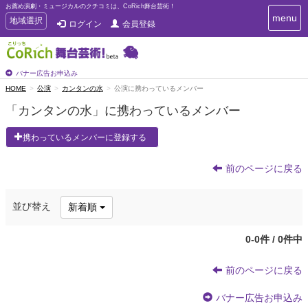
お薦め演劇・ミュージカルのクチコミは、CoRich舞台芸術！
T
menu
T
地域選択
ログイン
会員登録
o
o
g
g
g
g
l
l
バナー広告お申込み
e
e
HOME
公演
カンタンの水
公演に携わっているメンバー
n
n
a
「カンタンの水」に携わっているメンバー
a
v
i
v
携わっているメンバーに登録する
g
i
a
g
t
前のページに戻る
a
i
t
o
n
i
並び替え
新着順
o
n
0-0件 / 0件中
前のページに戻る
バナー広告お申込み