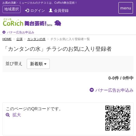
お薦め演劇・ミュージカルのクチコミは、CoRich舞台芸術！
T
menu
T
地域選択
ログイン
会員登録
o
o
g
g
g
g
l
l
バナー広告お申込み
e
e
HOME
公演
カンタンの水
チラシお気に入り登録者一覧
n
n
a
「カンタンの水」チラシのお気に入り登録者
a
v
i
v
g
i
並び替え
新着順
a
g
t
a
i
0-0件 / 0件中
t
o
n
i
バナー広告お申込み
o
n
このページのQRコードです。
拡大