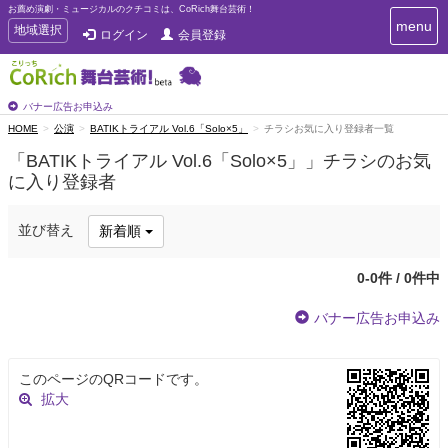
お薦め演劇・ミュージカルのクチコミは、CoRich舞台芸術！
T
menu
T
地域選択
ログイン
会員登録
o
o
g
g
g
g
l
l
バナー広告お申込み
e
e
HOME
公演
BATIKトライアル Vol.6「Solo×5」
チラシお気に入り登録者一覧
n
n
a
「BATIKトライアル Vol.6「Solo×5」」チラシのお気
a
v
に入り登録者
i
v
g
i
a
g
並び替え
新着順
t
a
i
t
o
0-0件 / 0件中
n
i
o
バナー広告お申込み
n
このページのQRコードです。
拡大